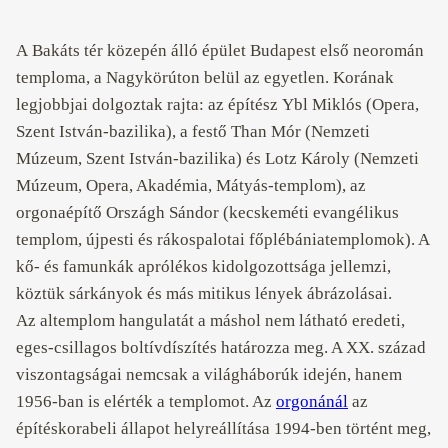
A Bakáts tér közepén álló épület Budapest első neoromán
temploma, a Nagykörúton belül az egyetlen. Korának
legjobbjai dolgoztak rajta: az építész Ybl Miklós (Opera,
Szent István-bazilika), a festő Than Mór (Nemzeti
Múzeum, Szent István-bazilika) és Lotz Károly (Nemzeti
Múzeum, Opera, Akadémia, Mátyás-templom), az
orgonaépítő Országh Sándor (kecskeméti evangélikus
templom, újpesti és rákospalotai főplébániatemplomok). A
kő- és famunkák aprólékos kidolgozottsága jellemzi,
köztük sárkányok és más mitikus lények ábrázolásai.
Az altemplom hangulatát a máshol nem látható eredeti,
eges-csillagos boltívdíszítés határozza meg. A XX. század
viszontagságai nemcsak a világháborúk idején, hanem
1956-ban is elérték a templomot. Az
orgonánál
az
építéskorabeli állapot helyreállítása 1994-ben történt meg,