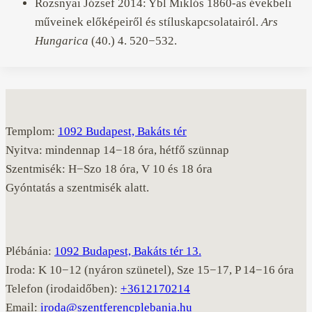
Rozsnyai József 2014: Ybl Miklós 1860-as évekbeli
műveinek előképeiről és stíluskapcsolatairól.
Ars
Hungarica
(40.) 4. 520−532.
Templom:
1092 Budapest, Bakáts tér
Nyitva: mindennap 14−18 óra, hétfő szünnap
Szentmisék: H−Szo 18 óra, V 10 és 18 óra
Gyóntatás a szentmisék alatt.
Plébánia:
1092 Budapest, Bakáts tér 13.
Iroda: K 10−12 (nyáron szünetel), Sze 15−17, P 14−16 óra
Telefon (irodaidőben):
+3612170214
Email:
iroda@szentferencplebania.hu