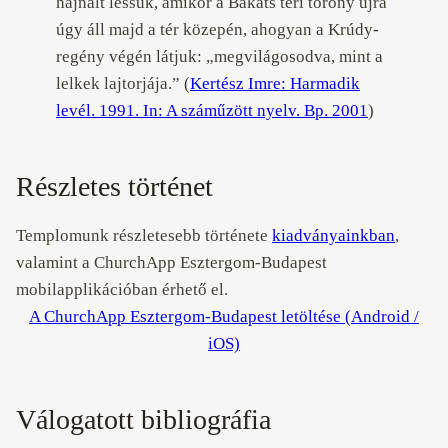
hajnalt lessük, amikor a Bakáts téri torony újra
úgy áll majd a tér közepén, ahogyan a Krúdy-
regény végén látjuk: „megvilágosodva, mint a
lelkek lajtorjája.” (
Kertész Imre: Harmadik
levél. 1991. In: A száműzött nyelv. Bp. 2001
)
Részletes történet
Templomunk részletesebb története
kiadványainkban
,
valamint a ChurchApp Esztergom-Budapest
mobilapplikációban érhető el.
A ChurchApp Esztergom-Budapest letöltése (Android /
iOS)
Válogatott bibliográfia