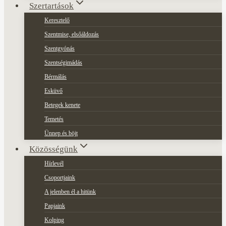
Szertartások
Keresztelő
Szentmise, elsőáldozás
Szentgyónás
Szentségimádás
Bérmálás
Esküvő
Betegek kenete
Temetés
Ünnep és böjt
Közösségünk
Hírlevél
Csoportjaink
A jelenben él a hitünk
Papjaink
Kolping