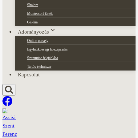
Shalom
Montessori Esték
Galéria
Adományozás
Online persely
Egyházközségi hozzájárulás
Szentmise felajánlása
Tartós élelmiszer
Kapcsolat