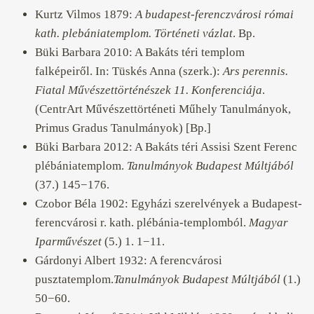
Kurtz Vilmos 1879:
A budapest-ferenczvárosi római
kath. plebániatemplom. Történeti vázlat
. Bp.
Büki Barbara 2010: A Bakáts téri templom
falképeiről. In: Tüskés Anna (szerk.):
Ars perennis.
Fiatal Művészettörténészek 11. Konferenciája
.
(CentrArt Művészettörténeti Műhely Tanulmányok,
Primus Gradus Tanulmányok) [Bp.]
Büki Barbara 2012: A Bakáts téri Assisi Szent Ferenc
plébániatemplom.
Tanulmányok Budapest Múltjából
(37.) 145−176.
Czobor Béla 1902: Egyházi szerelvények a Budapest-
ferencvárosi r. kath. plébánia-templomból.
Magyar
Iparművészet
(5.) 1. 1−11.
Gárdonyi Albert 1932: A ferencvárosi
pusztatemplom.
Tanulmányok Budapest Múltjából
(1.)
50−60.