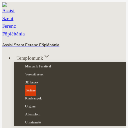
Skip
to
content
Assisi Szent Ferenc Főplébánia
Templomunk
Miatyánk Fesztivál
Vezetett séták
3D képek
Történet
Kiadványok
Orgona
Altemplom
Urnatemető