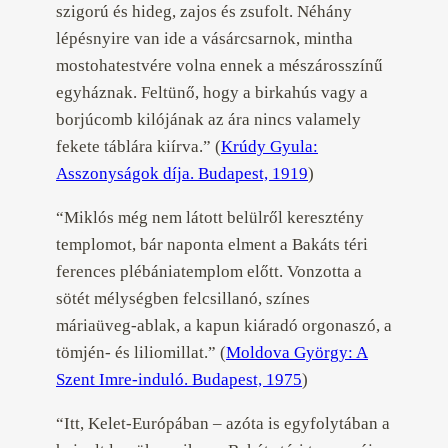
szigorú és hideg, zajos és zsufolt. Néhány
lépésnyire van ide a vásárcsarnok, mintha
mostohatestvére volna ennek a mészárosszínű
egyháznak. Feltünő, hogy a birkahús vagy a
borjúcomb kilójának az ára nincs valamely
fekete táblára kiírva.” (
Krúdy Gyula:
Asszonyságok díja. Budapest, 1919
)
“Miklós még nem látott belülről keresztény
templomot, bár naponta elment a Bakáts téri
ferences plébániatemplom előtt. Vonzotta a
sötét mélységben felcsillanó, színes
máriaüveg-ablak, a kapun kiáradó orgonaszó, a
tömjén- és liliomillat.” (
Moldova György: A
Szent Imre-induló. Budapest, 1975
)
“Itt, Kelet-Európában – azóta is egyfolytában a