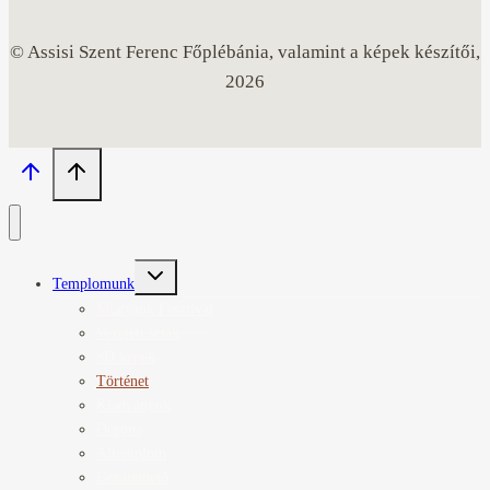
© Assisi Szent Ferenc Főplébánia, valamint a képek készítői,
2026
Toggle
Templomunk
child
menu
Miatyánk Fesztivál
Vezetett séták
3D képek
Történet
Kiadványok
Orgona
Altemplom
Urnatemető