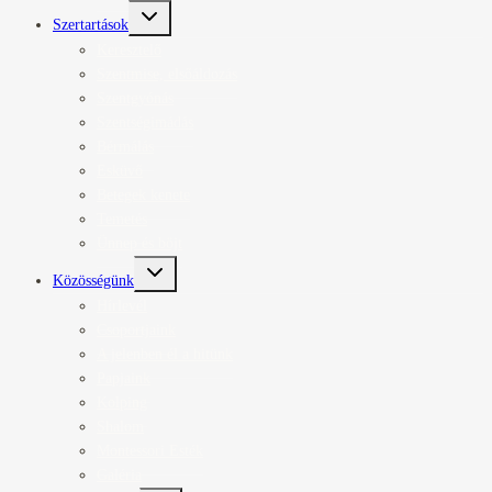
Toggle
Szertartások
child
menu
Keresztelő
Szentmise, elsőáldozás
Szentgyónás
Szentségimádás
Bérmálás
Esküvő
Betegek kenete
Temetés
Ünnep és böjt
Toggle
Közösségünk
child
menu
Hírlevél
Csoportjaink
A jelenben él a hitünk
Papjaink
Kolping
Shalom
Montessori Esték
Galéria