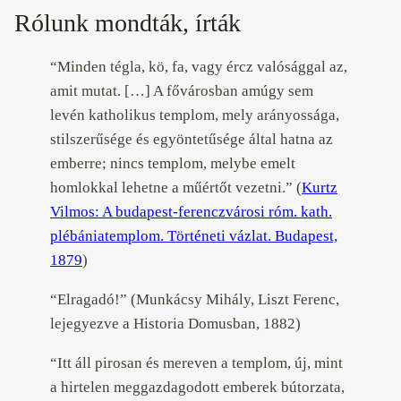
Rólunk mondták, írták
“Minden tégla, kö, fa, vagy ércz valósággal az,
amit mutat. […] A fővárosban amúgy sem
levén katholikus templom, mely arányossága,
stilszerűsége és egyöntetűsége által hatna az
emberre; nincs templom, melybe emelt
homlokkal lehetne a műértőt vezetni.” (
Kurtz
Vilmos: A budapest-ferenczvárosi róm. kath.
plébániatemplom. Történeti vázlat. Budapest,
1879
)
“Elragadó!” (Munkácsy Mihály, Liszt Ferenc,
lejegyezve a Historia Domusban, 1882)
“Itt áll pirosan és mereven a templom, új, mint
a hirtelen meggazdagodott emberek bútorzata,