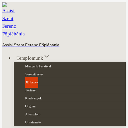
Skip
to
content
Assisi Szent Ferenc Főplébánia
Templomunk
Miatyánk Fesztivál
Vezetett séták
3D képek
Történet
Kiadványok
Orgona
Altemplom
Urnatemető