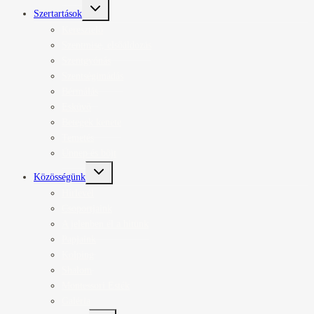
Toggle
Szertartások
child
menu
Keresztelő
Szentmise, elsőáldozás
Szentgyónás
Szentségimádás
Bérmálás
Esküvő
Betegek kenete
Temetés
Ünnep és böjt
Toggle
Közösségünk
child
menu
Hírlevél
Csoportjaink
A jelenben él a hitünk
Papjaink
Kolping
Shalom
Montessori Esték
Galéria