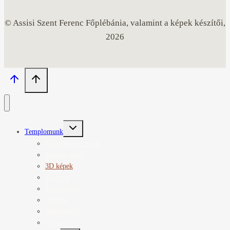
© Assisi Szent Ferenc Főplébánia, valamint a képek készítői,
2026
Toggle
Templomunk
child
menu
Miatyánk Fesztivál
Vezetett séták
3D képek
Történet
Kiadványok
Orgona
Altemplom
Urnatemető