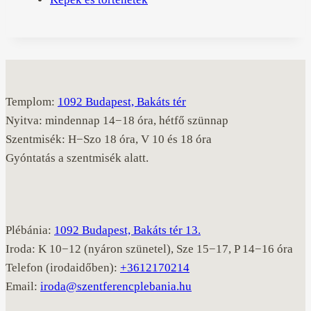
Templom:
1092 Budapest, Bakáts tér
Nyitva: mindennap 14−18 óra, hétfő szünnap
Szentmisék: H−Szo 18 óra, V 10 és 18 óra
Gyóntatás a szentmisék alatt.
Plébánia:
1092 Budapest, Bakáts tér 13.
Iroda: K 10−12 (nyáron szünetel), Sze 15−17, P 14−16 óra
Telefon (irodaidőben):
+3612170214
Email:
iroda@szentferencplebania.hu