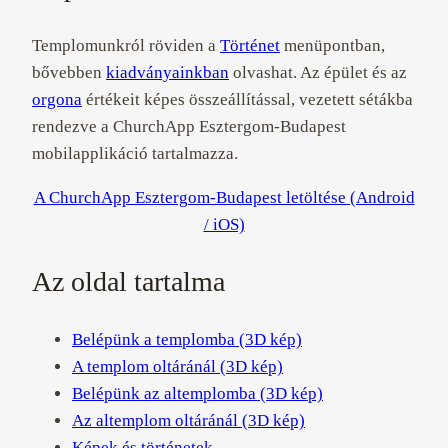
Templomunkról röviden a
Történet
menüpontban,
bővebben
kiadványainkban
olvashat. Az épület és az
orgona
értékeit képes összeállítással, vezetett sétákba
rendezve a ChurchApp Esztergom-Budapest
mobilapplikáció tartalmazza.
A ChurchApp Esztergom-Budapest letöltése (Android
/ iOS)
Az oldal tartalma
Belépünk a templomba (3D kép)
A templom oltáránál (3D kép)
Belépünk az altemplomba (3D kép)
Az altemplom oltáránál (3D kép)
Képek és történetek