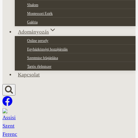
Shalom
Montessori Esték
Galéria
Adományozás
Online persely
Egyházközségi hozzájárulás
Szentmise felajánlása
Tartós élelmiszer
Kapcsolat