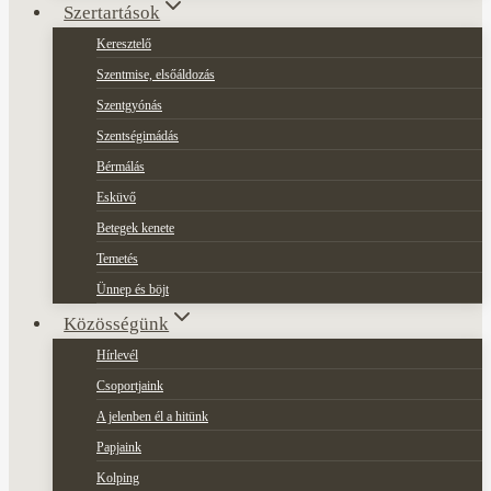
Szertartások
Keresztelő
Szentmise, elsőáldozás
Szentgyónás
Szentségimádás
Bérmálás
Esküvő
Betegek kenete
Temetés
Ünnep és böjt
Közösségünk
Hírlevél
Csoportjaink
A jelenben él a hitünk
Papjaink
Kolping