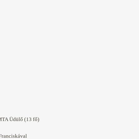
MTA Üdülő (13 fő)
Franciskával