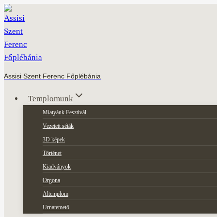
Skip
to
content
Assisi Szent Ferenc Főplébánia
Templomunk
Miatyánk Fesztivál
Vezetett séták
3D képek
Történet
Kiadványok
Orgona
Altemplom
Urnatemető