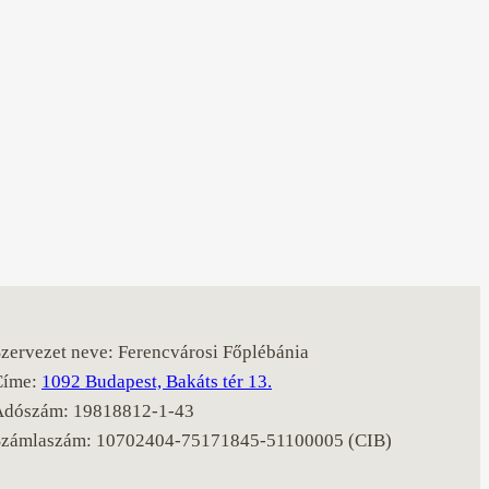
zervezet neve: Ferencvárosi Főplébánia
Címe:
1092 Budapest, Bakáts tér 13.
Adószám: 19818812-1-43
Számlaszám: 10702404-75171845-51100005 (CIB)