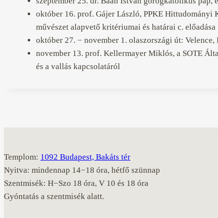
szeptember 25. dr. Baán István görögkatolikus pap, e
október 16. prof. Gájer László, PPKE Hittudományi 
művészet alapvető kritériumai és határai c. előadása
október 27. − november 1. olaszországi út: Velence, 
november 13. prof. Kellermayer Miklós, a SOTE Ált
és a vallás kapcsolatáról
Templom:
1092 Budapest, Bakáts tér
Nyitva: mindennap 14−18 óra, hétfő szünnap
Szentmisék: H−Szo 18 óra, V 10 és 18 óra
Gyóntatás a szentmisék alatt.