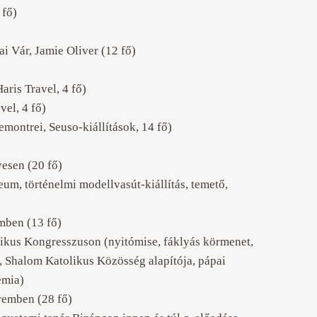
 fő)
i Vár, Jamie Oliver (12 fő)
ris Travel, 4 fő)
el, 4 fő)
montrei, Seuso-kiállítások, 14 fő)
esen (20 fő)
um, történelmi modellvasút-kiállítás, temető,
emben (13 fő)
ikus Kongresszuson (nyitómise, fáklyás körmenet,
, Shalom Katolikus Közösség alapítója, pápai
émia)
remben (28 fő)