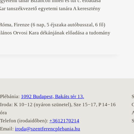
gyetemi tanár Bizáncon innen és túl c. előadása
Kar tanszékvezető egyetemi tanára A keresztény
Róma, Firenze (6 nap, 5 éjszaka autóbusszal, 6 fő)
alános Orvosi Kara dékánjának előadása a tudomány
Plébánia:
1092 Budapest, Bakáts tér 13.
S
Iroda: K 10−12 (nyáron szünetel), Sze 15−17, P 14−16
óra
Telefon (irodaidőben):
+3612170214
Email:
iroda@szentferencplebania.hu