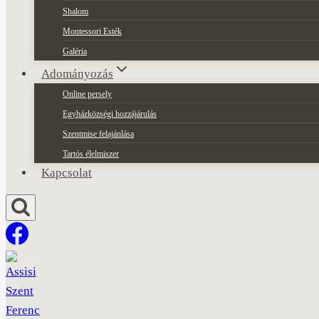
Shalom
Montessori Esték
Galéria
Adományozás
Online persely
Egyházközségi hozzájárulás
Szentmise felajánlása
Tartós élelmiszer
Kapcsolat