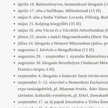
április 10. Balatonfenyves, bemutatkozó látogatás (3
április 17. séta a Széllkapu, Millenárisnál (15 fő)
május 9. séta a budai Várban: Lovarda, Főőrség, Buda
május 15. Kolping-közgyűlés (35 fő)
május 16. séta Vácon és a Vácrátóti Arborétumban (Ha
június 25. utazás a makói Hagymatikumba (Haris Trav
július 24. látogatás a Nemzeti Múzeumban (pálos, pre
augusztus 2. kávézás a HungaRioban (12 fő)
augusztus 29. − szeptember 1. nyaralás Balatonfenyv
augusztus 30. látogatás Keszthelyen (Vadászati Móze
Festetics-kripta, 6 fő)
szeptember 4. látogatás a budavári Szent István-ter
szeptember 5−12. részvétel a Nemzetközi Euchariszt
expo tanúságtételek, pl. Mianmar érseke, Áder János
zárómise, kulturális események, pl. Erkel, Zeneakad
szeptember 17. az új papok köszöntése a Trófea Étte