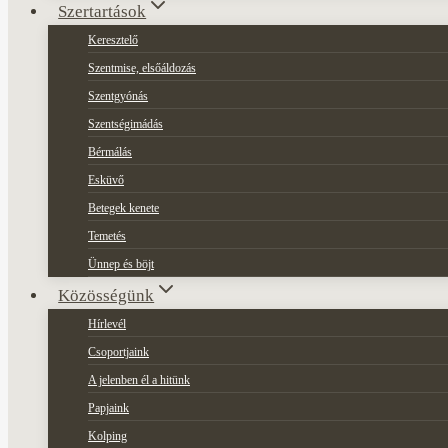
Szertartások
Keresztelő
Szentmise, elsőáldozás
Szentgyónás
Szentségimádás
Bérmálás
Esküvő
Betegek kenete
Temetés
Ünnep és böjt
Közösségünk
Hírlevél
Csoportjaink
A jelenben él a hitünk
Papjaink
Kolping