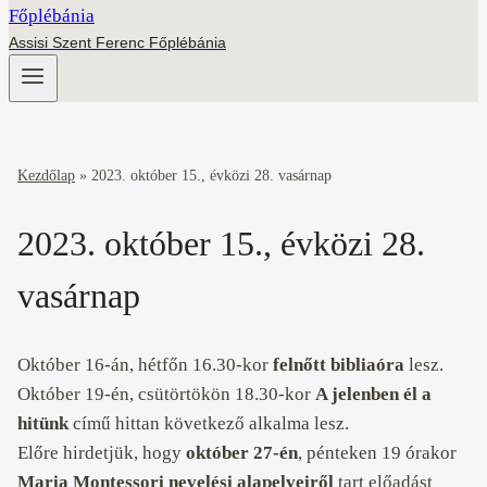
Assisi Szent Ferenc Főplébánia
Kezdőlap
»
2023. október 15., évközi 28. vasárnap
2023. október 15., évközi 28.
vasárnap
Október 16-án, hétfőn 16.30-kor
felnőtt bibliaóra
lesz.
Október 19-én, csütörtökön 18.30-kor
A jelenben él a
hitünk
című hittan következő alkalma lesz.
Előre hirdetjük, hogy
október 27-én
, pénteken 19 órakor
Maria Montessori nevelési alapelveiről
tart előadást