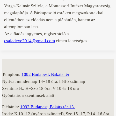
Varga-Kalmár Szilvia, a Montessori Intézet Magyarország
megalapítója. A Párkapcsoló estéken megszokottakkal
ellentétben az előadás nem a plébánián, hanem az
altemplomban lesz.
Az előadás ingyenes, regisztráció a
csaladeve2014@gmail.com
címen lehetséges.
Templom:
1092 Budapest, Bakáts tér
Nyitva: mindennap 14−18 óra, hétfő szünnap
Szentmisék: H−Szo 18 óra, V 10 és 18 óra
Gyóntatás a szentmisék alatt.
Plébánia:
1092 Budapest, Bakáts tér 13.
Iroda: K 10−12 (nyáron szünetel), Sze 15−17, P 14−16 óra