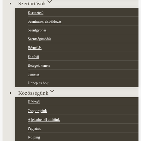
Szertartások
Keresztelő
Szentmise, elsőáldozás
Szentgyónás
Szentségimádás
Bérmálás
Esküvő
Betegek kenete
Temetés
Ünnep és böjt
Közösségünk
Hírlevél
Csoportjaink
A jelenben él a hitünk
Papjaink
Kolping