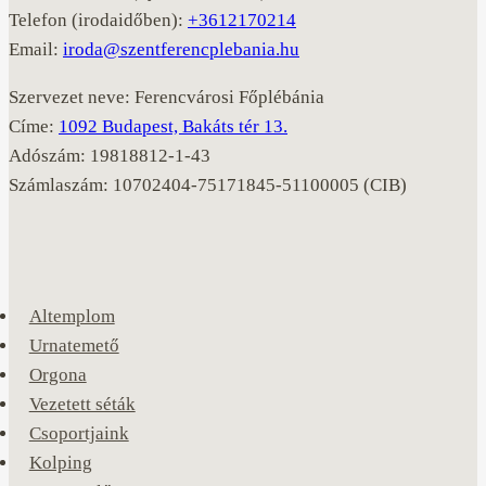
Telefon (irodaidőben):
+3612170214
Email:
iroda@szentferencplebania.hu
Szervezet neve: Ferencvárosi Főplébánia
Címe:
1092 Budapest, Bakáts tér 13.
Adószám: 19818812-1-43
Számlaszám: 10702404-75171845-51100005 (CIB)
Altemplom
Urnatemető
Orgona
Vezetett séták
Csoportjaink
Kolping