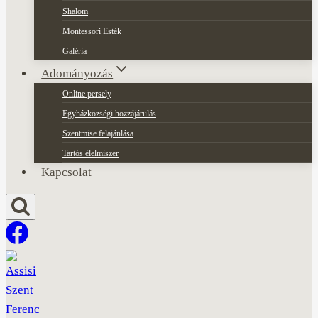
Shalom
Montessori Esték
Galéria
Adományozás
Online persely
Egyházközségi hozzájárulás
Szentmise felajánlása
Tartós élelmiszer
Kapcsolat