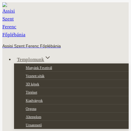
Skip
to
content
Assisi Szent Ferenc Főplébánia
Templomunk
Miatyánk Fesztivál
Vezetett séták
3D képek
Történet
Kiadványok
Orgona
Altemplom
Urnatemető