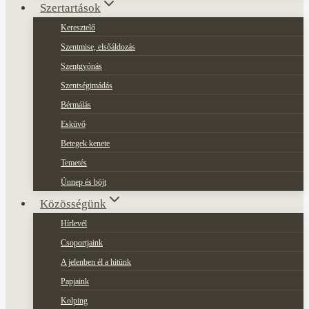
Szertartások
Keresztelő
Szentmise, elsőáldozás
Szentgyónás
Szentségimádás
Bérmálás
Esküvő
Betegek kenete
Temetés
Ünnep és böjt
Közösségünk
Hírlevél
Csoportjaink
A jelenben él a hitünk
Papjaink
Kolping