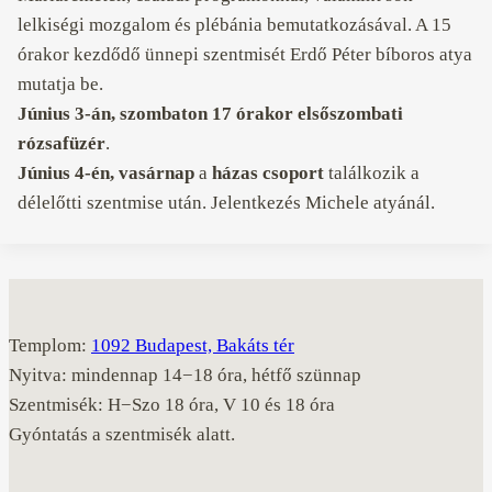
lelkiségi mozgalom és plébánia bemutatkozásával. A 15
órakor kezdődő ünnepi szentmisét Erdő Péter bíboros atya
mutatja be.
Június 3-án, szombaton
17 órakor elsőszombati
rózsafüzér
.
Június 4-én, vasárnap
a
házas csoport
találkozik a
délelőtti szentmise után. Jelentkezés Michele atyánál.
Templom:
1092 Budapest, Bakáts tér
Nyitva: mindennap 14−18 óra, hétfő szünnap
Szentmisék: H−Szo 18 óra, V 10 és 18 óra
Gyóntatás a szentmisék alatt.