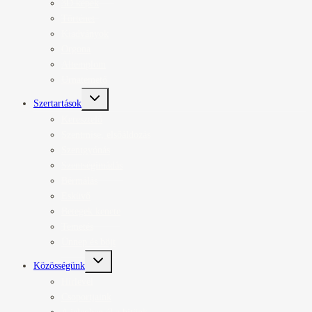
3D képek
Történet
Kiadványok
Orgona
Altemplom
Urnatemető
Toggle
Szertartások
child
menu
Keresztelő
Szentmise, elsőáldozás
Szentgyónás
Szentségimádás
Bérmálás
Esküvő
Betegek kenete
Temetés
Ünnep és böjt
Toggle
Közösségünk
child
menu
Hírlevél
Csoportjaink