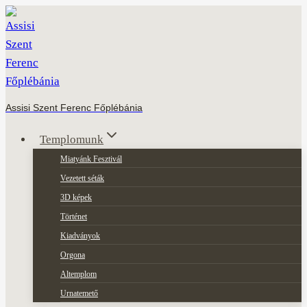
Skip
to
content
Assisi Szent Ferenc Főplébánia
Templomunk
Miatyánk Fesztivál
Vezetett séták
3D képek
Történet
Kiadványok
Orgona
Altemplom
Urnatemető