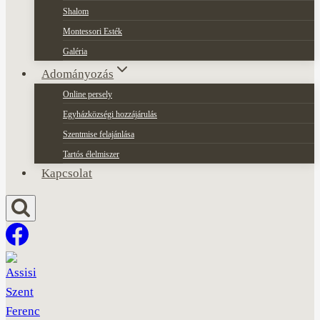
Shalom
Montessori Esték
Galéria
Adományozás
Online persely
Egyházközségi hozzájárulás
Szentmise felajánlása
Tartós élelmiszer
Kapcsolat