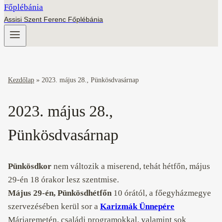
Assisi Szent Ferenc Főplébánia
Kezdőlap
»
2023. május 28., Pünkösdvasárnap
2023. május 28.,
Pünkösdvasárnap
Pünkösdkor
nem változik a miserend, tehát hétfőn, május
29-én 18 órakor lesz szentmise.
Május 29-én, Pünkösdhétfőn
10 órától, a főegyházmegye
szervezésében kerül sor a
Karizmák Ünnepére
Máriaremetén, családi programokkal, valamint sok