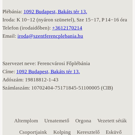
Plébánia:
1092 Budapest, Bakáts tér 13.
Iroda: K 10−12 (nyáron szünetel), Sze 15−17, P 14−16 óra
Telefon (irodaidőben):
+3612170214
Email:
iroda@szentferencplebania.hu
Szervezet neve: Ferencvárosi Főplébánia
Címe:
1092 Budapest, Bakáts tér 13.
Adószám: 19818812-1-43
Számlaszám: 10702404-75171845-51100005 (CIB)
Altemplom
Urnatemető
Orgona
Vezetett séták
Csoportjaink
Kolping
Keresztelő
Esküvő