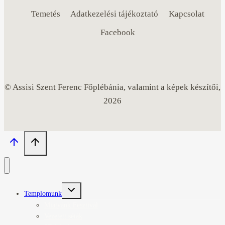
Temetés
Adatkezelési tájékoztató
Kapcsolat
Facebook
© Assisi Szent Ferenc Főplébánia, valamint a képek készítői,
2026
Toggle
Templomunk
child
menu
Miatyánk Fesztivál
Vezetett séták