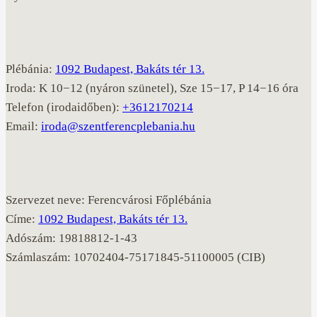
Plébánia:
1092 Budapest, Bakáts tér 13.
Iroda: K 10−12 (nyáron szünetel), Sze 15−17, P 14−16 óra
Telefon (irodaidőben):
+3612170214
Email:
iroda@szentferencplebania.hu
Szervezet neve: Ferencvárosi Főplébánia
Címe:
1092 Budapest, Bakáts tér 13.
Adószám: 19818812-1-43
Számlaszám: 10702404-75171845-51100005 (CIB)