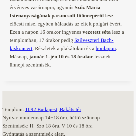
érvényes vasárnapra, ugyanis
Szűz Mária
Istenanyaságának parancsolt főünnepéről
lesz
előesti mise, egyben hálaadás az eltelt polgári évért.
Ezen a napon 16 órakor ingyenes
vezetett séta
lesz a
templomban, 17 órakor pedig
Szilveszteri Bach-
kiskoncert
. Részletek a plakátokon és a
honlapon
.
Másnap,
január 1-jén
10 és 18 órakor
lesznek
ünnepi szentmisék.
Templom:
1092 Budapest, Bakáts tér
Nyitva: mindennap 14−18 óra, hétfő szünnap
Szentmisék: H−Szo 18 óra, V 10 és 18 óra
Gyóntatás a szentmisék alatt.