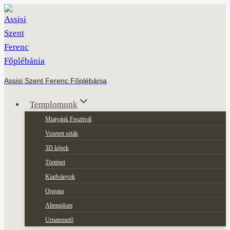
Skip
to
content
Assisi Szent Ferenc Főplébánia
Templomunk
Miatyánk Fesztivál
Vezetett séták
3D képek
Történet
Kiadványok
Orgona
Altemplom
Urnatemető