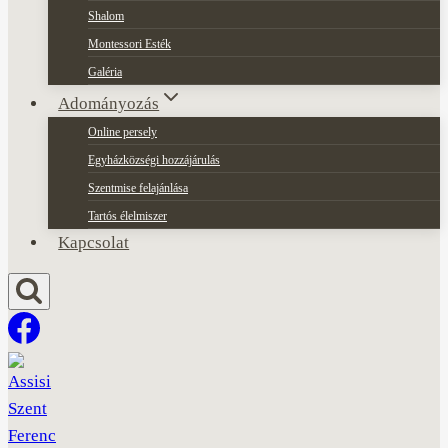
Shalom
Montessori Esték
Galéria
Adományozás
Online persely
Egyházközségi hozzájárulás
Szentmise felajánlása
Tartós élelmiszer
Kapcsolat