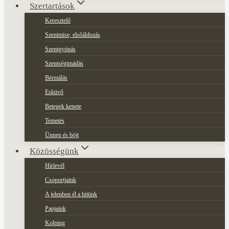
Szertartások
Keresztelő
Szentmise, elsőáldozás
Szentgyónás
Szentségimádás
Bérmálás
Esküvő
Betegek kenete
Temetés
Ünnep és böjt
Közösségünk
Hírlevél
Csoportjaink
A jelenben él a hitünk
Papjaink
Kolping