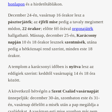
honlapon
és a hirdetőtáblákon.
December 24-én, vasárnap 16 órakor lesz a
pásztorjáték
; az
éjféli mise
pedig a tavaly megismert
módon,
22 órakor
; előtte fél órával
orgonajáték
hallgatható. Másnap, december 25-én,
Karácsony
napján
10 és 18 órakor lesznek
szentmisék
, utána
pedig a hétköznapi rend szerint, minden este 18
órakor.
A templom a karácsonyi időben is
nyitva
lesz az
eddigiek szerint: keddtől vasárnapig 14 és 18 óra
között.
A következő hétvégén a
Szent Család vasárnapját
ünnepeljük: december 30-án, szombaton este és 31-
én, vasárnap délelőtt a misék után a pap megáldja a
családokat. A vasárnap esti mise azonban már nem