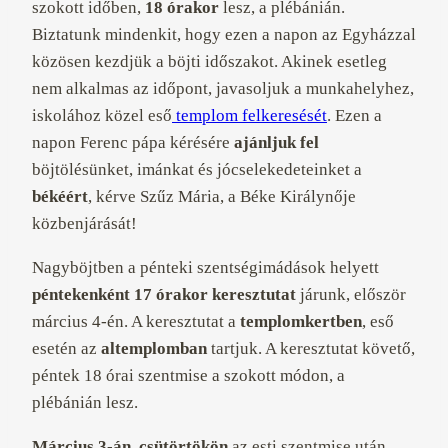
szokott időben,
18 órakor
lesz, a plébánián.
Biztatunk mindenkit, hogy ezen a napon az Egyházzal
közösen kezdjük a böjti időszakot. Akinek esetleg
nem alkalmas az időpont,
javasoljuk a munkahelyhez,
iskolához közel eső
templom felkeresését
. Ezen a
napon Ferenc pápa kérésére
ajánljuk fel
böjtölésünket, imánkat és jócselekedeteinket a
békéért
, kérve Szűz Mária, a Béke Királynője
közbenjárását!
Nagyböjtben a pénteki szentségimádások helyett
péntekenként 17 órakor keresztutat
járunk, először
március 4-én. A keresztutat a
templomkertben
, eső
esetén az
altemplomban
tartjuk. A keresztutat követő,
péntek 18 órai szentmise a szokott módon, a
plébánián lesz.
Március 3-án, csütörtökön
az esti szentmise után,