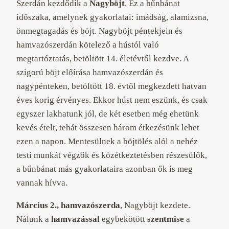
Szerdán kezdődik a
Nagyböjt
.
Ez a bűnbánat
időszaka, amelynek gyakorlatai: imádság, alamizsna,
önmegtagadás és böjt. Nagyböjt péntekjein és
hamvazószerdán kötelező a hústól való
megtartóztatás, betöltött 14. életévtől kezdve. A
szigorú böjt előírása hamvazószerdán és
nagypénteken, betöltött 18. évtől megkezdett hatvan
éves korig érvényes. Ekkor húst nem eszünk, és csak
egyszer lakhatunk jól, de két esetben még ehetünk
kevés ételt, tehát összesen három étkezésünk lehet
ezen a napon. Mentesülnek a böjtölés alól a nehéz
testi munkát végzők és közétkeztetésben részesülők,
a bűnbánat más gyakorlataira azonban ők is meg
vannak hívva.
Március 2., hamvazószerda
, Nagyböjt kezdete.
Nálunk a
hamvazással
egybekötött
szentmise
a