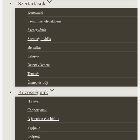
Szertartások
Keresztelő
Szentmise, elsőáldozás
Szentgyónás
Szentségimádás
Bérmálás
Esküvő
Betegek kenete
Temetés
Ünnep és böjt
Közösségünk
Hírlevél
Csoportjaink
A jelenben él a hitünk
Papjaink
Kolping