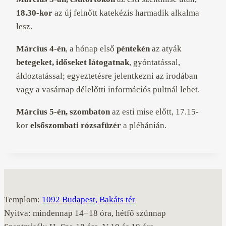
18.30-kor
az új felnőtt katekézis harmadik alkalma
lesz.
Március 4-én
, a hónap első
péntekén
az atyák
betegeket, időseket látogatnak
, gyóntatással,
áldoztatással; egyeztetésre jelentkezni az irodában
vagy a vasárnap délelőtti információs pultnál lehet.
Március 5-én, szombaton
az esti mise előtt, 17.15-
kor
elsőszombati rózsafüzér
a plébánián.
Templom:
1092 Budapest, Bakáts tér
Nyitva: mindennap 14−18 óra, hétfő szünnap