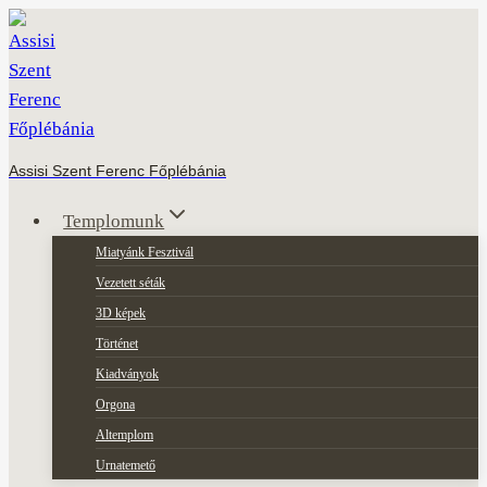
Skip
to
content
Assisi Szent Ferenc Főplébánia
Templomunk
Miatyánk Fesztivál
Vezetett séták
3D képek
Történet
Kiadványok
Orgona
Altemplom
Urnatemető