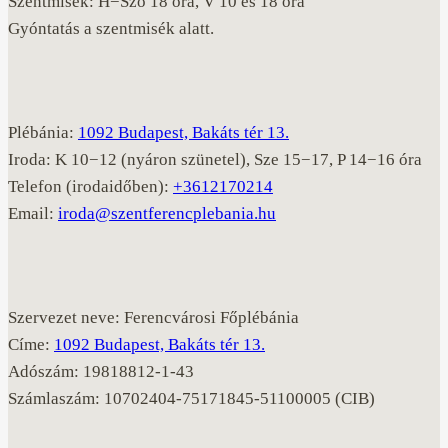
Szentmisék: H−Szo 18 óra, V 10 és 18 óra
Gyóntatás a szentmisék alatt.
Plébánia:
1092 Budapest, Bakáts tér 13.
Iroda: K 10−12 (nyáron szünetel), Sze 15−17, P 14−16 óra
Telefon (irodaidőben):
+3612170214
Email:
iroda@szentferencplebania.hu
Szervezet neve: Ferencvárosi Főplébánia
Címe:
1092 Budapest, Bakáts tér 13.
Adószám: 19818812-1-43
Számlaszám: 10702404-75171845-51100005 (CIB)