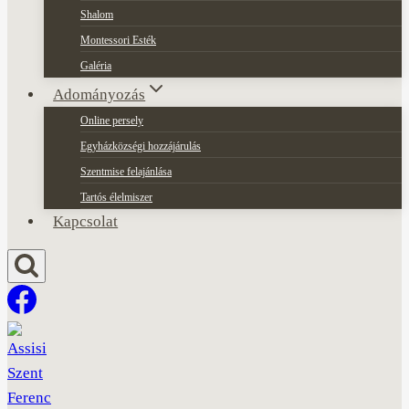
Shalom
Montessori Esték
Galéria
Adományozás
Online persely
Egyházközségi hozzájárulás
Szentmise felajánlása
Tartós élelmiszer
Kapcsolat