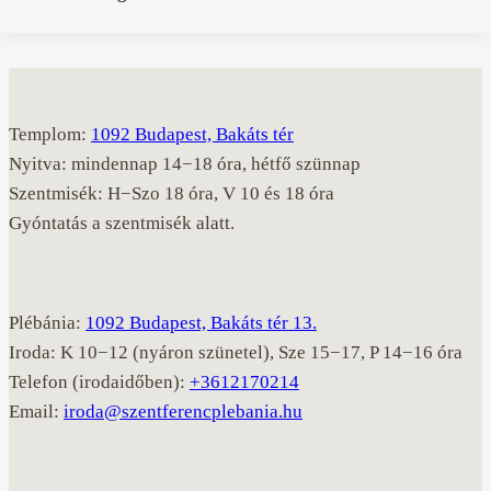
Templom:
1092 Budapest, Bakáts tér
Nyitva: mindennap 14−18 óra, hétfő szünnap
Szentmisék: H−Szo 18 óra, V 10 és 18 óra
Gyóntatás a szentmisék alatt.
Plébánia:
1092 Budapest, Bakáts tér 13.
Iroda: K 10−12 (nyáron szünetel), Sze 15−17, P 14−16 óra
Telefon (irodaidőben):
+3612170214
Email:
iroda@szentferencplebania.hu