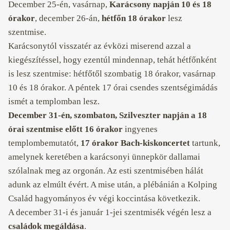
December 25-én, vasárnap,
Karácsony napján
10 és 18
órakor
, december 26-án,
hétfőn 18 órakor
lesz
szentmise.
Karácsonytól visszatér az évközi miserend azzal a
kiegészítéssel, hogy ezentúl mindennap, tehát hétfőnként
is lesz szentmise: hétfőtől szombatig 18 órakor, vasárnap
10 és 18 órakor. A péntek 17 órai csendes szentségimádás
ismét a templomban lesz.
December 31-én, szombaton, Szilveszter napján a 18
órai szentmise előtt 16 órakor
ingyenes
templombemutatót,
17 órakor Bach-kiskoncertet
tartunk,
amelynek keretében a karácsonyi ünnepkör dallamai
szólalnak meg az orgonán. Az esti szentmisében hálát
adunk az elmúlt évért. A mise után, a plébánián a Kolping
Család hagyományos év végi koccintása következik.
A december 31-i és január 1-jei szentmisék végén lesz a
családok megáldása
.