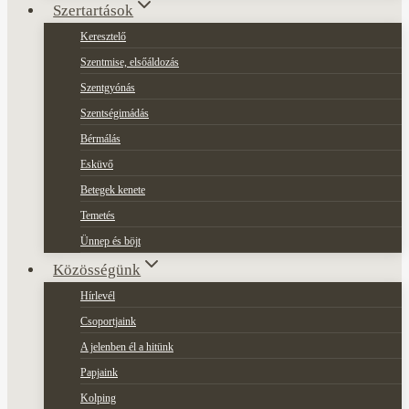
Szertartások
Keresztelő
Szentmise, elsőáldozás
Szentgyónás
Szentségimádás
Bérmálás
Esküvő
Betegek kenete
Temetés
Ünnep és böjt
Közösségünk
Hírlevél
Csoportjaink
A jelenben él a hitünk
Papjaink
Kolping