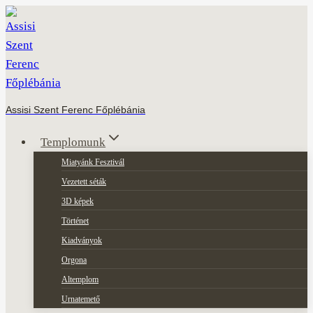
Skip
to
content
Assisi Szent Ferenc Főplébánia
Templomunk
Miatyánk Fesztivál
Vezetett séták
3D képek
Történet
Kiadványok
Orgona
Altemplom
Urnatemető