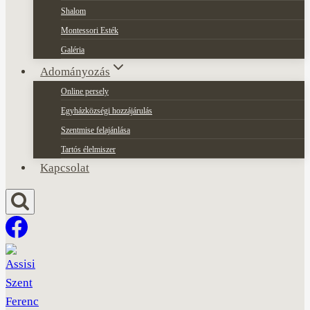
Shalom
Montessori Esték
Galéria
Adományozás
Online persely
Egyházközségi hozzájárulás
Szentmise felajánlása
Tartós élelmiszer
Kapcsolat