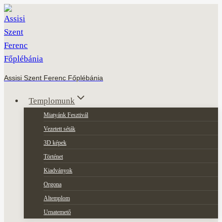
Skip
to
content
Assisi Szent Ferenc Főplébánia
Templomunk
Miatyánk Fesztivál
Vezetett séták
3D képek
Történet
Kiadványok
Orgona
Altemplom
Urnatemető