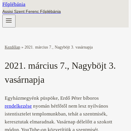
Assisi Szent Ferenc Főplébánia
Kezdőlap
»
2021. március 7., Nagyböjt 3. vasárnapja
2021. március 7., Nagyböjt 3.
vasárnapja
Egyházmegyénk püspöke, Erdő Péter bíboros
rendelkezése
nyomán hétfőtől nem lesz nyilvános
istentisztelet templomunkban, tehát a szentmisék,
keresztutak elmaradnak. Vasárnap délelőtt a szokott
módon, YouTube-on közvetítjük a szentmisét.