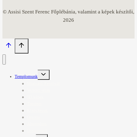
© Assisi Szent Ferenc Főplébánia, valamint a képek készítői,
2026
Toggle
Templomunk
child
menu
Miatyánk Fesztivál
Vezetett séták
3D képek
Történet
Kiadványok
Orgona
Altemplom
Urnatemető