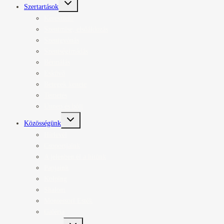
Toggle
Szertartások
child
menu
Keresztelő
Szentmise, elsőáldozás
Szentgyónás
Szentségimádás
Bérmálás
Esküvő
Betegek kenete
Temetés
Ünnep és böjt
Toggle
Közösségünk
child
menu
Hírlevél
Csoportjaink
A jelenben él a hitünk
Papjaink
Kolping
Shalom
Montessori Esték
Galéria
Toggle