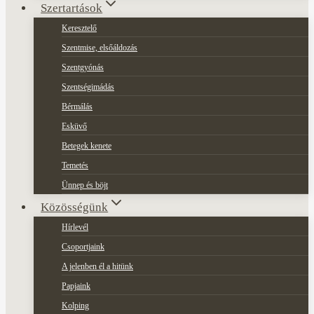
Szertartások
Keresztelő
Szentmise, elsőáldozás
Szentgyónás
Szentségimádás
Bérmálás
Esküvő
Betegek kenete
Temetés
Ünnep és böjt
Közösségünk
Hírlevél
Csoportjaink
A jelenben él a hitünk
Papjaink
Kolping