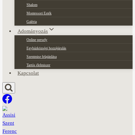
Shalom
Montessori Esték
Galéria
Adományozás
Online persely
Egyházközségi hozzájárulás
Szentmise felajánlása
Tartós élelmiszer
Kapcsolat