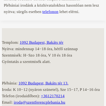
Plébániai irodánk a közhivatalokhoz hasonlóan nem lesz
nyitva; sürgős esetben
telefonon
lehet elérni.
Templom:
1092 Budapest, Bakáts tér
Nyitva: mindennap 14−18 óra, hétfő szünnap
Szentmisék: H−Szo 18 óra, V 10 és 18 óra
Gyóntatás a szentmisék alatt.
Plébánia:
1092 Budapest, Bakáts tér 13.
Iroda: K 10−12 (nyáron szünetel), Sze 15−17, P 14−16 óra
Telefon (irodaidőben):
+3612170214
Email:
iroda@szentferencplebania.hu