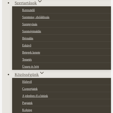
Szertartások
Keresztelő
Szentmise, elsőáldozás
Szentgyónás
Szentségimádás
Bérmálás
Esküvő
Betegek kenete
Temetés
Ünnep és böjt
Közösségünk
Hírlevél
Csoportjaink
A jelenben él a hitünk
Papjaink
Kolping