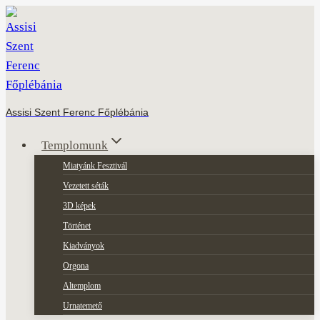
Skip
to
content
Assisi Szent Ferenc Főplébánia
Templomunk
Miatyánk Fesztivál
Vezetett séták
3D képek
Történet
Kiadványok
Orgona
Altemplom
Urnatemető