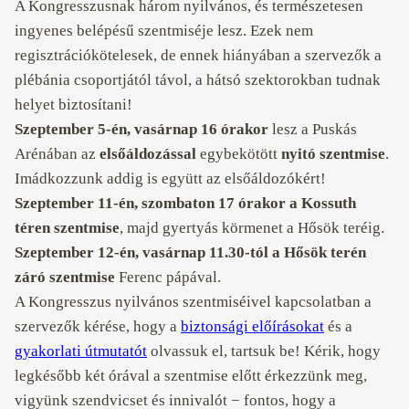
A Kongresszusnak három nyilvános, és természetesen
ingyenes belépésű szentmiséje lesz. Ezek nem
regisztrációkötelesek, de ennek hiányában a szervezők a
plébánia csoportjától távol, a hátsó szektorokban tudnak
helyet biztosítani!
Szeptember 5-én, vasárnap 16 órakor
lesz a Puskás
Arénában az
elsőáldozással
egybekötött
nyitó szentmise
.
Imádkozzunk addig is együtt az elsőáldozókért!
Szeptember 11-én, szombaton 17 órakor
a
Kossuth
téren szentmise
, majd gyertyás körmenet a Hősök teréig.
Szeptember 12-én, vasárnap 11.30-tól a
Hősök terén
záró szentmise
Ferenc pápával.
A Kongresszus nyilvános szentmiséivel kapcsolatban a
szervezők kérése, hogy a
biztonsági előírásokat
és a
gyakorlati útmutatót
olvassuk el, tartsuk be! Kérik, hogy
legkésőbb két órával a szentmise előtt érkezzünk meg,
vigyünk szendvicset és innivalót − fontos, hogy a