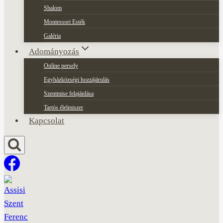
Shalom
Montessori Esték
Galéria
Adományozás
Online persely
Egyházközségi hozzájárulás
Szentmise felajánlása
Tartós élelmiszer
Kapcsolat