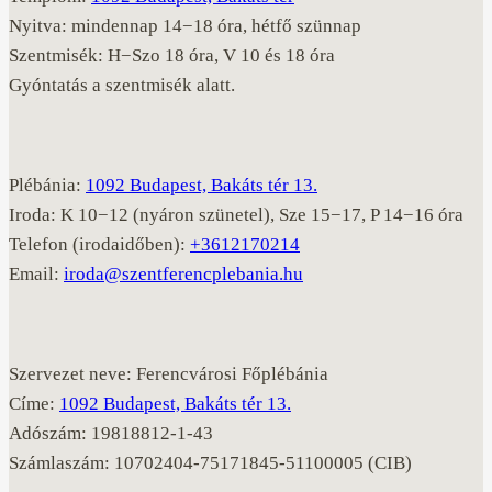
Nyitva: mindennap 14−18 óra, hétfő szünnap
Szentmisék: H−Szo 18 óra, V 10 és 18 óra
Gyóntatás a szentmisék alatt.
Plébánia:
1092 Budapest, Bakáts tér 13.
Iroda: K 10−12 (nyáron szünetel), Sze 15−17, P 14−16 óra
Telefon (irodaidőben):
+3612170214
Email:
iroda@szentferencplebania.hu
Szervezet neve: Ferencvárosi Főplébánia
Címe:
1092 Budapest, Bakáts tér 13.
Adószám: 19818812-1-43
Számlaszám: 10702404-75171845-51100005 (CIB)