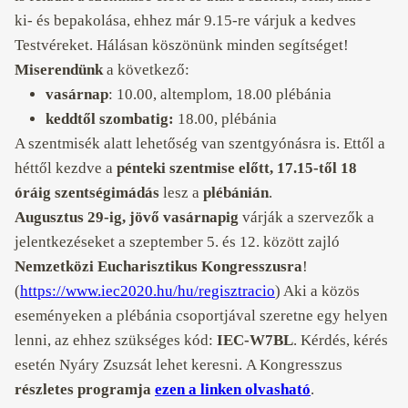
ki- és bepakolása, ehhez már 9.15-re várjuk a kedves
Testvéreket. Hálásan köszönünk minden segítséget!
Miserendünk
a következő:
vasárnap
: 10.00, altemplom
, 18.00 plébánia
keddtől szombatig:
18.00, plébánia
A szentmisék alatt lehetőség van szentgyónásra is. Ettől a
héttől kezdve a
pénteki szentmise előtt, 17.15-től 18
óráig szentségimádás
lesz a
plébánián
.
Augusztus 29-ig, jövő vasárnapig
várják a szervezők a
jelentkezéseket a szeptember 5. és 12. között zajló
Nemzetközi Eucharisztikus Kongresszusra
!
(
https://www.iec2020.hu/hu/regisztracio
) Aki a közös
eseményeken a plébánia csoportjával szeretne egy helyen
lenni, az ehhez szükséges kód:
IEC-W7BL
. Kérdés, kérés
esetén Nyáry Zsuzsát lehet keresni.
A Kongresszus
részletes programja
ezen a linken olvasható
.