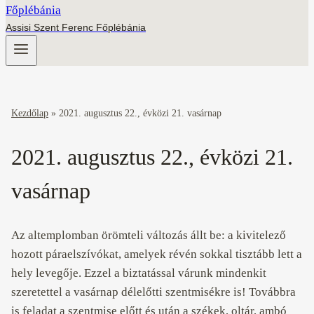
Assisi Szent Ferenc Főplébánia
Kezdőlap
»
2021. augusztus 22., évközi 21. vasárnap
2021. augusztus 22., évközi 21.
vasárnap
Az altemplomban örömteli változás állt be: a kivitelező
hozott páraelszívókat, amelyek révén sokkal tisztább lett a
hely levegője. Ezzel a biztatással várunk mindenkit
szeretettel a vasárnap délelőtti szentmisékre is! Továbbra
is feladat a szentmise előtt és után a székek, oltár, ambó