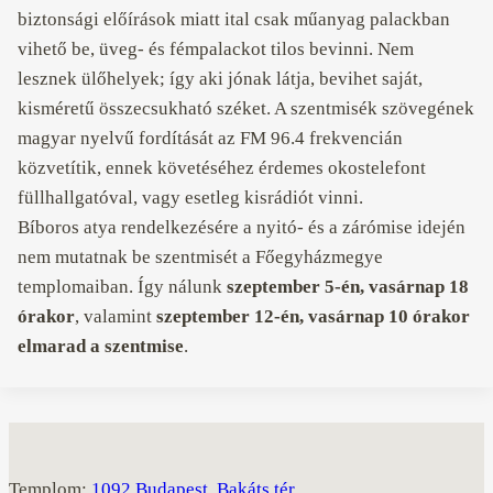
biztonsági előírások miatt ital csak műanyag palackban
vihető be, üveg- és fémpalackot tilos bevinni. Nem
lesznek ülőhelyek; így aki jónak látja, bevihet saját,
kisméretű összecsukható széket. A szentmisék szövegének
magyar nyelvű fordítását az FM 96.4 frekvencián
közvetítik, ennek követéséhez érdemes okostelefont
füllhallgatóval, vagy esetleg kisrádiót vinni.
Bíboros atya rendelkezésére a nyitó- és a zárómise idején
nem mutatnak be szentmisét a Főegyházmegye
templomaiban. Így nálunk
szeptember 5-én, vasárnap 18
órakor
, valamint
szeptember 12-én, vasárnap 10 órakor
elmarad a szentmise
.
Templom:
1092 Budapest, Bakáts tér