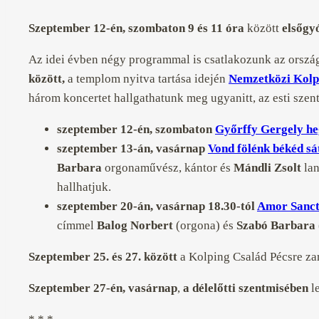
Szeptember 12-én, szombaton 9 és 11 óra
között
elsőgy
Az idei évben négy programmal is csatlakozunk az orsz
között,
a templom nyitva tartása idején
Nemzetközi Kolpi
három koncertet hallgathatunk meg ugyanitt, az esti szen
szeptember 12-én, szombaton
Győrffy Gergely he
szeptember 13-án, vasárnap
Vond fölénk békéd sá
Barbara
orgonaművész, kántor és
Mándli Zsolt
la
hallhatjuk.
szeptember 20-án, vasárnap 18.30-tól
Amor Sanct
címmel
Balog Norbert
(orgona) és
Szabó Barbara
Szeptember 25. és 27. között
a Kolping Család Pécsre za
Szeptember 27-én, vasárnap
,
a délelőtti szentmisében
l