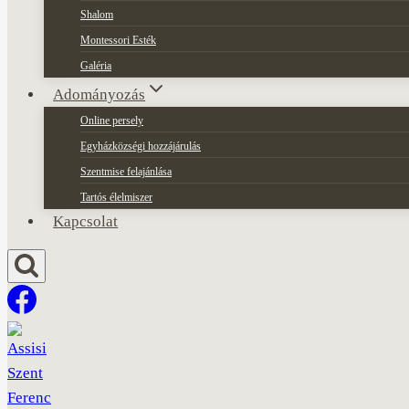
Shalom
Montessori Esték
Galéria
Adományozás
Online persely
Egyházközségi hozzájárulás
Szentmise felajánlása
Tartós élelmiszer
Kapcsolat