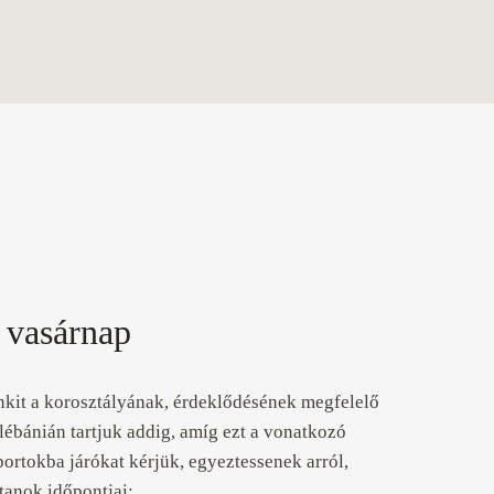
. vasárnap
nkit a korosztályának, érdeklődésének megfelelő
lébánián tartjuk addig, amíg ezt a vonatkozó
portokba járókat kérjük, egyeztessenek arról,
ttanok időpontjai: