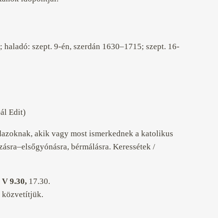
);
haladó
: szept. 9-én, szerdán 16
30
–17
15
; szept. 16-
ál Edit)
dazoknak, akik vagy most ismerkednek a katolikus
ozásra–elsőgyónásra, bérmálásra. Keressétek /
;
V 9.30,
17.30.
 közvetítjük.