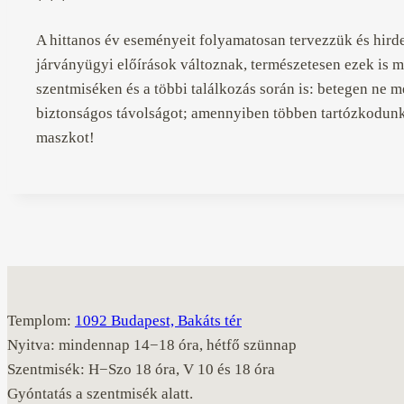
* * *
A hittanos év eseményeit folyamatosan tervezzük és hird
járványügyi előírások változnak, természetesen ezek is
szentmiséken és a többi találkozás során is: betegen ne 
biztonságos távolságot; amennyiben többen tartózkodunk 
maszkot!
Templom:
1092 Budapest, Bakáts tér
Nyitva: mindennap 14−18 óra, hétfő szünnap
Szentmisék: H−Szo 18 óra, V 10 és 18 óra
Gyóntatás a szentmisék alatt.