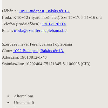
Plébánia:
1092 Budapest, Bakáts tér 13.
Iroda: K 10−12 (nyáron szünetel), Sze 15−17, P 14−16 óra
Telefon (irodaidőben):
+3612170214
Email:
iroda@szentferencplebania.hu
Szervezet neve: Ferencvárosi Főplébánia
Címe:
1092 Budapest, Bakáts tér 13.
Adószám: 19818812-1-43
Számlaszám: 10702404-75171845-51100005 (CIB)
Altemplom
Urnatemető