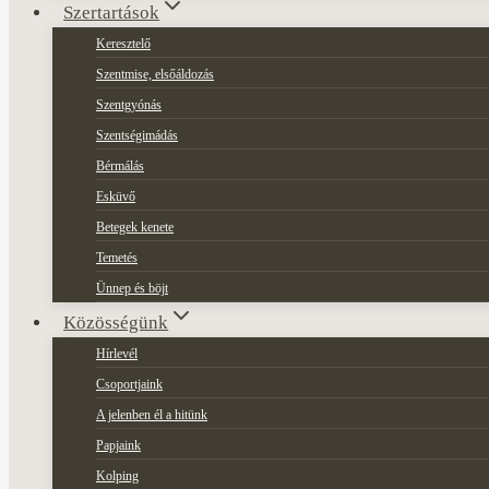
Szertartások
Keresztelő
Szentmise, elsőáldozás
Szentgyónás
Szentségimádás
Bérmálás
Esküvő
Betegek kenete
Temetés
Ünnep és böjt
Közösségünk
Hírlevél
Csoportjaink
A jelenben él a hitünk
Papjaink
Kolping