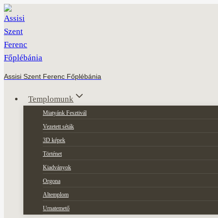
Skip
to
content
Assisi Szent Ferenc Főplébánia
Templomunk
Miatyánk Fesztivál
Vezetett séták
3D képek
Történet
Kiadványok
Orgona
Altemplom
Urnatemető