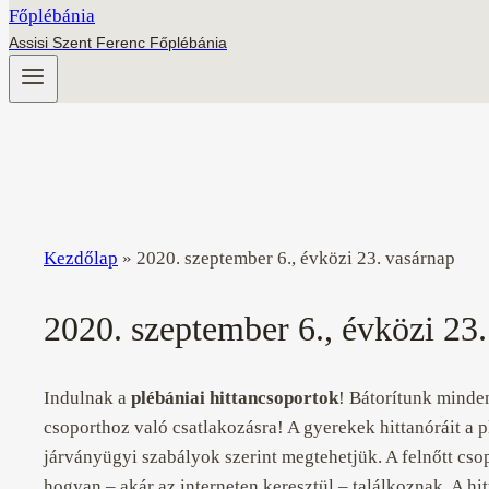
Assisi Szent Ferenc Főplébánia
Kezdőlap
»
2020. szeptember 6., évközi 23. vasárnap
2020. szeptember 6., évközi 23
Indulnak a
plébániai hittancsoportok
! Bátorítunk minde
csoporthoz való csatlakozásra! A gyerekek hittanóráit a p
járványügyi szabályok szerint megtehetjük. A felnőtt cso
hogyan – akár az interneten keresztül – találkoznak. A hi