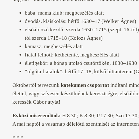
baba–mama klub
: megbeszélés alatt
óvodás, kisiskolás
: hétfő 16
30
–17 (Welker Ágnes)
elsőáldozó kezdő
: szerda 16
30
–17
15
(szept. 16-tól
tól szerda 17
15
–18 (Kolozs Ágnes)
kamasz
: megbeszélés alatt
fiatal felnőtt
: kéthetente, megbeszélés alatt
életigekör
: a hónap utolsó csütörtökén, 18
30
–19
30
“régóta fiatalok”
: hétfő 17–18, külső hittanterem (G
Októbertől tervezünk
katekumen csoportot
indítani min
élettel, vagy szívesen készülnének keresztségre, elsőáld
keressék Gábor atyát!
Évközi miserendünk:
H 8.30; K 8.30; P 17.30
;
Szo 17.30
A mai naptól a vasárnap délelőtti szentmisét az interneten
* * *