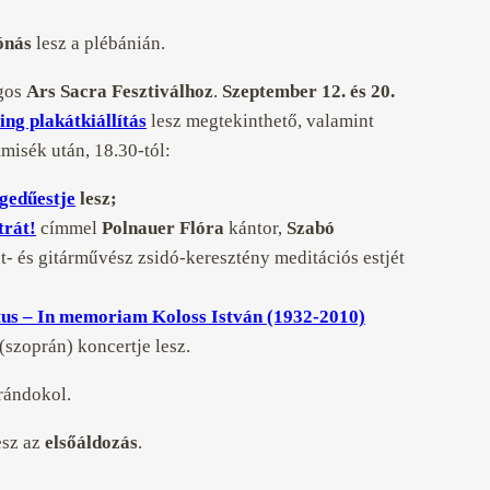
ónás
lesz a plébánián.
ágos
Ars Sacra Fesztiválhoz
.
Szeptember 12. és 20.
ng plakátkiállítás
lesz megtekinthető, valamint
tmisék után, 18.30-tól:
gedűestje
lesz;
trát!
címmel
Polnauer Flóra
kántor,
Szabó
nt- és gitárművész zsidó-keresztény meditációs estjét
us – In memoriam Koloss István (1932-2010)
(szoprán) koncertje lesz.
rándokol.
esz az
elsőáldozás
.