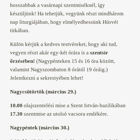
hosszabbak a vasárnapi szentmiséknél, így
készüljünk! Ha tehetjük, vegyünk részt mindhárom
nap liturgiájában, hogy elmélyedhessünk Húsvét
titkában.
Külön kérjük a kedves testvéreket, hogy aki tud,
vegyen részt akár egy-két órára is a
szentsír
őrzésében!
(Nagypénteken 15 és 16 óra között,
valamint Nagyszombaton 8 órától 19 óráig.)
Jelentkezni a sekrestyében lehet!
Nagycsütörtök (március 29.)
10.00
olajszentelési mise a Szent István-bazilikában
17.30
szentmise az utolsó vacsora emlékére.
Nagypéntek (március 30.)