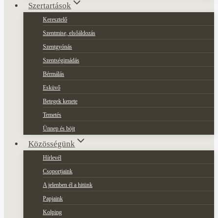
Szertartások
Keresztelő
Szentmise, elsőáldozás
Szentgyónás
Szentségimádás
Bérmálás
Esküvő
Betegek kenete
Temetés
Ünnep és böjt
Közösségünk
Hírlevél
Csoportjaink
A jelenben él a hitünk
Papjaink
Kolping