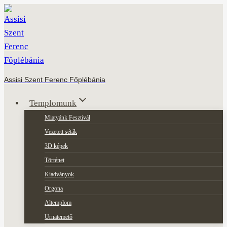
Skip
to
content
Assisi Szent Ferenc Főplébánia
Templomunk
Miatyánk Fesztivál
Vezetett séták
3D képek
Történet
Kiadványok
Orgona
Altemplom
Urnatemető