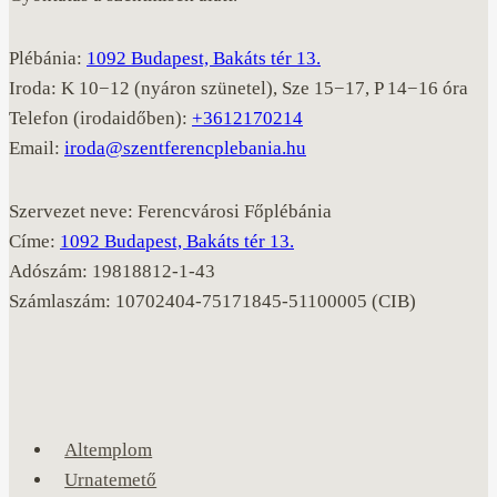
Plébánia:
1092 Budapest, Bakáts tér 13.
Iroda: K 10−12 (nyáron szünetel), Sze 15−17, P 14−16 óra
Telefon (irodaidőben):
+3612170214
Email:
iroda@szentferencplebania.hu
Szervezet neve: Ferencvárosi Főplébánia
Címe:
1092 Budapest, Bakáts tér 13.
Adószám: 19818812-1-43
Számlaszám: 10702404-75171845-51100005 (CIB)
Altemplom
Urnatemető