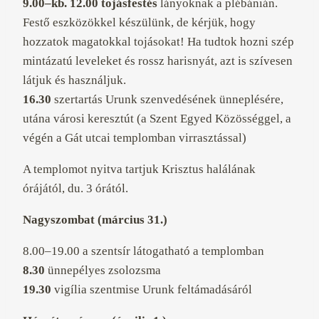
9.00–kb. 12.00 tojásfestés
lányoknak a plébánián.
Festő eszközökkel készülünk, de kérjük, hogy
hozzatok magatokkal tojásokat! Ha tudtok hozni szép
mintázatú leveleket és rossz harisnyát, azt is szívesen
látjuk és használjuk.
16.30
szertartás Urunk szenvedésének ünneplésére,
utána városi keresztút (a Szent Egyed Közösséggel, a
végén a Gát utcai templomban virrasztással)
A templomot nyitva tartjuk Krisztus halálának
órájától, du. 3 órától.
Nagyszombat (március 31.)
8.00–19.00 a szentsír látogatható a templomban
8.30
ünnepélyes zsolozsma
19.30
vigília szentmise Urunk feltámadásáról