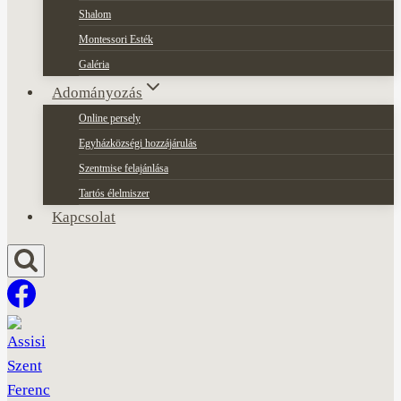
Shalom
Montessori Esték
Galéria
Adományozás
Online persely
Egyházközségi hozzájárulás
Szentmise felajánlása
Tartós élelmiszer
Kapcsolat