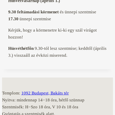
Húsvétvasárnap (április 1.)
9.30
feltámadási körmenet
és ünnepi szentmise
17.30
ünnepi szentmise
Kérjük, hogy a körmenetre ki-ki egy szál virágot
hozzon!
Húsvéthétfőn
9.30-tól lesz szentmise; keddtől (április
3.) visszaáll az évközi miserend.
Templom:
1092 Budapest, Bakáts tér
Nyitva: mindennap 14−18 óra, hétfő szünnap
Szentmisék: H−Szo 18 óra, V 10 és 18 óra
Gyóntatás a szentmisék alatt.