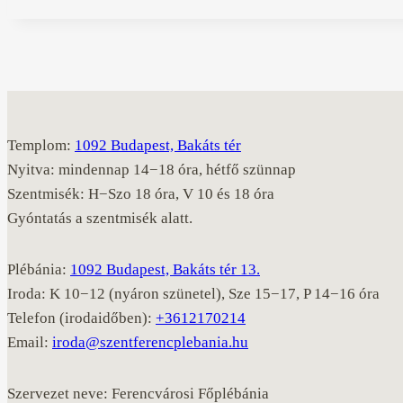
Templom:
1092 Budapest, Bakáts tér
Nyitva: mindennap 14−18 óra, hétfő szünnap
Szentmisék: H−Szo 18 óra, V 10 és 18 óra
Gyóntatás a szentmisék alatt.
Plébánia:
1092 Budapest, Bakáts tér 13.
Iroda: K 10−12 (nyáron szünetel), Sze 15−17, P 14−16 óra
Telefon (irodaidőben):
+3612170214
Email:
iroda@szentferencplebania.hu
Szervezet neve: Ferencvárosi Főplébánia