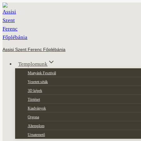
Skip
to
content
Assisi Szent Ferenc Főplébánia
Templomunk
Miatyánk Fesztivál
Vezetett séták
3D képek
Történet
Kiadványok
Orgona
Altemplom
Urnatemető