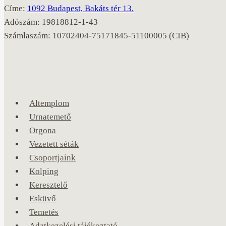
Címe:
1092 Budapest, Bakáts tér 13.
Adószám: 19818812-1-43
Számlaszám: 10702404-75171845-51100005 (CIB)
Altemplom
Urnatemető
Orgona
Vezetett séták
Csoportjaink
Kolping
Keresztelő
Esküvő
Temetés
Adatkezelési tájékoztató