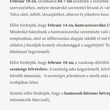
Február 10-én
, szombaton
fél 7-től
kezdődik a felnőttek
szervezésében, melyre
mindenkit szeretettel hívunk és vá
Tálca sütit, üdítőt, társasjátékot,
álarcot
és jókedvet hozz
Előre hirdetjük, hogy
február 14-én,
hamvazószerdán 17
Mindenkit bátorítunk a hamvazószerdai szentmisén való r
templomban, ahol az időbeosztása alapján inkább el tud é
oldalon.) Kezdjük komoly elszántsággal a nagyböjtöt! To
bűnbánati fegyelemről.
Előre hirdetjük, hogy
február 18-án,
a vasárnap délelőtti
szentsége felvételére.
A szentség adta kegyelemről, felvé
bővebb útmutatás. A
szentségre jelentkezni
a misék után 
irodájában lehet.
Szintén előre hirdetjük, hogy a
kamaszok hittanos hétvégé
információk Marcinál).