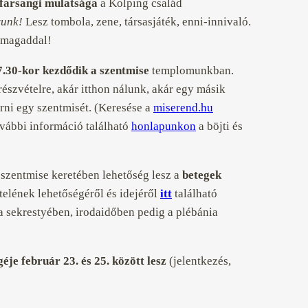
farsangi mulatsága
a Kolping család
runk!
Lesz tombola, zene, társasjáték, enni-innivaló.
 magaddal!
.30-kor kezdődik a szentmise
templomunkban.
észvételre, akár itthon nálunk, akár egy másik
rni egy szentmisét. (Keresése a
miserend.hu
vábbi információ található
honlapunkon
a böjti és
 szentmise keretében lehetőség lesz a
betegek
telének lehetőségéről és idejéről
itt
található
a sekrestyében, irodaidőben pedig a plébánia
je február 23. és 25. között lesz
(jelentkezés,