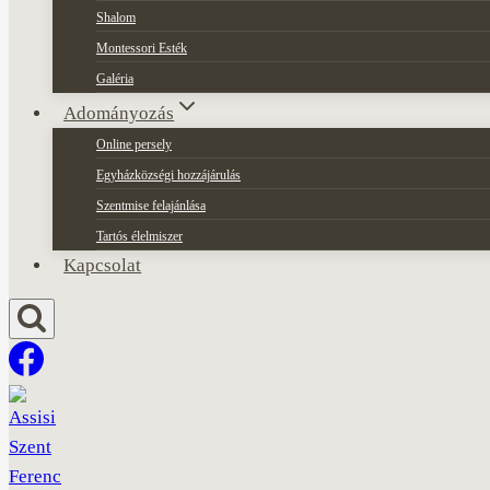
Shalom
Montessori Esték
Galéria
Adományozás
Online persely
Egyházközségi hozzájárulás
Szentmise felajánlása
Tartós élelmiszer
Kapcsolat