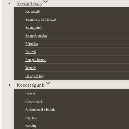
Szertartások
Keresztelő
Szentmise, elsőáldozás
Szentgyónás
Szentségimádás
Bérmálás
Esküvő
Betegek kenete
Temetés
Ünnep és böjt
Közösségünk
Hírlevél
Csoportjaink
A jelenben él a hitünk
Papjaink
Kolping