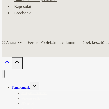
Kapcsolat
Facebook
© Assisi Szent Ferenc Főplébánia, valamint a képek készítői,
Toggle
Templomunk
child
menu
Miatyánk Fesztivál
Vezetett séták
3D képek