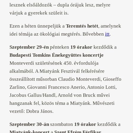
lesznek elsőáldozók – dupla órájuk lesz, melyre
várjuk a gyerekek szüleit is.
Ezen a héten ünnepeljük a
Teremtés hetét
, amelynek
idei témája az ökológiai megtérés. Bővebben
itt
.
Szeptember 29-én
pénteken
19 órakor
kezdődik a
Budapesti Tomkins Énekegyüttes
koncertje
Monteverdi születésének 450. évfordulója
alkalmából. A Miatyánk Fesztivál felkérésére
összeállított műsorban Claudio Monteverdi, Gioseffo
Zarlino, Giovanni Francesco Anerio, Antonio Lotti,
Jacobus Gallus/Handl, Arnold von Bruck művei
hangzanak fel, közös téma a Miatyánk. Művészeti
vezető: Dobra János.
Szeptember 30-án
szombaton
19 órakor
kezdődik a
Miatyánk-koncert
a
Szent Efrém Férfikar