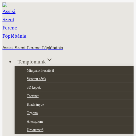
Skip
to
content
Assisi Szent Ferenc Főplébánia
Templomunk
Miatyánk Fesztivál
Vezetett séták
3D képek
Történet
Kiadványok
Orgona
Altemplom
Urnatemető