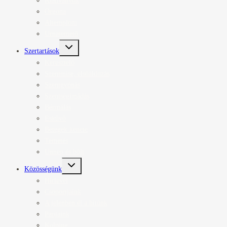
Kiadványok
Orgona
Altemplom
Urnatemető
Toggle
Szertartások
child
menu
Keresztelő
Szentmise, elsőáldozás
Szentgyónás
Szentségimádás
Bérmálás
Esküvő
Betegek kenete
Temetés
Ünnep és böjt
Toggle
Közösségünk
child
menu
Hírlevél
Csoportjaink
A jelenben él a hitünk
Papjaink
Kolping