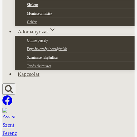
Shalom
Montessori Esték
Galéria
Adományozás
Online persely
Egyházközségi hozzájárulás
Szentmise felajánlása
Tartós élelmiszer
Kapcsolat