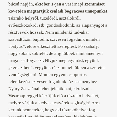
búcsú napján,
október 1-jén
a vasárnapi
szentmisét
követően megtartjuk családi bográcsos ünnepünket.
Tűzrakó helyről, tüzelőről, asztalokról,
evőeszközökről stb. gondoskodunk, az alapanyagot a
résztvevők hozzák. Nem mindenki tud-akar
szabadtűzön bajlódni, szívesen fogadunk minden
„batyus”, előre elkészített szereplést. Fő szabály,
hogy sokan, sokfélét, de alig többet, mint amennyit
maga is elfogyaszt. Hívjuk meg egymást, együnk
„keresztben”, vegyünk részt minél többen a szeretet-
vendégségben! Minden egyéni, csoportos
jelentkezést szívesen fogadunk. Az eseményhez
Nyáry Zsuzsánál lehet jelentkezni, kérdezni .
Vasárnap reggel készítjük elő a tűzrakó helyeket,
melyre várjuk a kedves testvérek segítségét! Arra
kérünk benneteket, hogy aki tűzrakóhelyet fog
használni, az jöjjön reggel segíteni kialakítani a