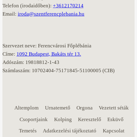
Telefon (irodaidőben):
+3612170214
Email:
iroda@szentferencplebania.hu
Szervezet neve: Ferencvárosi Főplébánia
Címe:
1092 Budapest, Bakáts tér 13.
Adószám: 19818812-1-43
Számlaszám: 10702404-75171845-51100005 (CIB)
Altemplom
Urnatemető
Orgona
Vezetett séták
Csoportjaink
Kolping
Keresztelő
Esküvő
Temetés
Adatkezelési tájékoztató
Kapcsolat