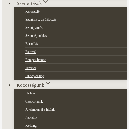
Szertartások
Keresztelő
Szentmise, elsőáldozás
Szentgyónás
Szentségimádás
Bérmálás
Esküvő
Betegek kenete
Temetés
Ünnep és böjt
Közösségünk
Hírlevél
Csoportjaink
A jelenben él a hitünk
Papjaink
Kolping