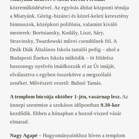
közreműködésével. Az egyórás áhítat központi témája
a Miatyánk. Görög–bizánci és közel-keleti keresztény
himnuszok, középkori polifónia, valamint kiváló
mesterek: Bortniansky, Kodály, Liszt, Sáry,
Stravinsky, Twardowski művei csendülnek föl. A
Deák Diák Általános Iskola tanulói pedig – ahol a
Budapesti Énekes Iskola működik – öt földrész
huszonegy nyelvén imádkozzák el az Úr imáját,
elválasztva s egyben összekötve a megszólaló
zenéket. Művészeti vezető: Bubnó Tamás.
A templom búcsúja október 1-jén, vasárnap lesz.
Az
ünnepi szentmise a szokásos időpontban
9.30-kor
kezdődik. Ebben a hónapban a hozod-viszed vásár
elmarad.
Nagy Agapé
– Hagyományainkhoz híven a templom