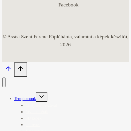
Facebook
© Assisi Szent Ferenc Főplébánia, valamint a képek készítői,
2026
Toggle
Templomunk
child
menu
Miatyánk Fesztivál
Vezetett séták
3D képek
Történet