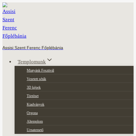
Skip
to
content
Assisi Szent Ferenc Főplébánia
Templomunk
Miatyánk Fesztivál
Vezetett séták
3D képek
Történet
Kiadványok
Orgona
Altemplom
Urnatemető