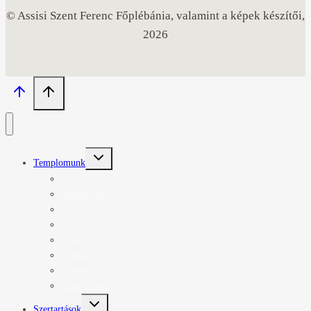
© Assisi Szent Ferenc Főplébánia, valamint a képek készítői,
2026
Toggle
Templomunk
child
menu
Miatyánk Fesztivál
Vezetett séták
3D képek
Történet
Kiadványok
Orgona
Altemplom
Urnatemető
Toggle
Szertartások
child