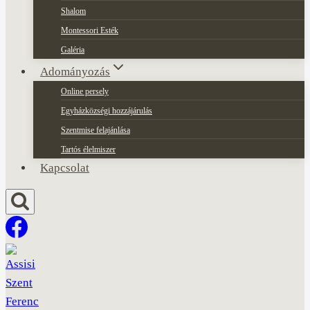
Shalom
Montessori Esték
Galéria
Adományozás
Online persely
Egyházközségi hozzájárulás
Szentmise felajánlása
Tartós élelmiszer
Kapcsolat