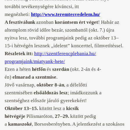
további tevékenységére kíváncsi, itt
megnézheti:
http://www.
teremtesvedelem.hu/
A fesztiválunk
azonban
korántsem ért véget
! Habár az
altemplom rövid időre bezár, szombattól (okt. 7.) újra
nyitva lesz, további programjaink pedig az október 13–
15-i hétvégén lesznek „idelent” koncerttel, filmvetítéssel.
Részletek itt:
http://
szentferencplebania.hu/
programjaink/miatyank-hete/
Ezen a héten
hétfőn
és
szerdán
(okt. 2-án és 4-
én)
elmarad a szentmise
.
Jövő vasárnap,
október 8-án
, a délelőtti
szentmisében
elsőáldozás lesz
; imádkozzunk a
szentséghez először járuló gyerekekért!
Október 13–15.
között lesz a
kicsik
hétvégéje
Pilismaróton,
27–29.
között pedig
a
kamaszoké
, Borsosberényben. A jelentkezést a szokásos