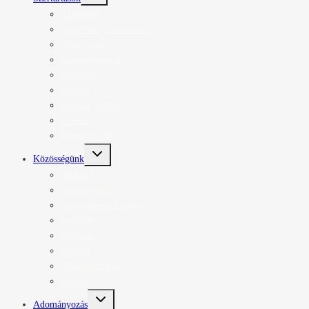
menu
Keresztelő
Szentmise, elsőáldozás
Szentgyónás
Szentségimádás
Bérmálás
Esküvő
Betegek kenete
Temetés
Ünnep és böjt
Toggle
Közösségünk
child
menu
Hírlevél
Csoportjaink
A jelenben él a hitünk
Papjaink
Kolping
Shalom
Montessori Esték
Galéria
Toggle
Adományozás
child