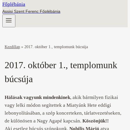
Assisi Szent Ferenc Főplébánia
Kezdőlap
»
2017. október 1., templomunk búcsúja
2017. október 1., templomunk
búcsúja
Hálásak vagyunk mindenkinek
, akik bármilyen fizikai
vagy lelki módon segítettek a Miatyánk Hete eddigi
lebonyolításában, a szép koncerteken, tárlatvezetéseken,
de különösen a Nagy Agapé kapcsán.
Köszönjük!!
Aki esetleg búcsús szónokunk,
Nobilis Márió
atya