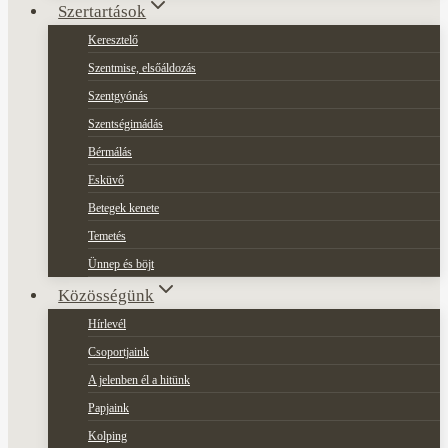
Szertartások
Keresztelő
Szentmise, elsőáldozás
Szentgyónás
Szentségimádás
Bérmálás
Esküvő
Betegek kenete
Temetés
Ünnep és böjt
Közösségünk
Hírlevél
Csoportjaink
A jelenben él a hitünk
Papjaink
Kolping