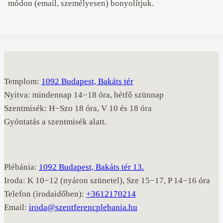
módon (email, személyesen) bonyolítjuk.
Templom:
1092 Budapest, Bakáts tér
Nyitva: mindennap 14−18 óra, hétfő szünnap
Szentmisék: H−Szo 18 óra, V 10 és 18 óra
Gyóntatás a szentmisék alatt.
Plébánia:
1092 Budapest, Bakáts tér 13.
Iroda: K 10−12 (nyáron szünetel), Sze 15−17, P 14−16 óra
Telefon (irodaidőben):
+3612170214
Email:
iroda@szentferencplebania.hu