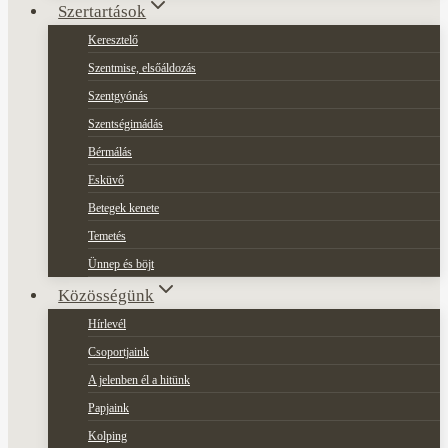
Szertartások
Keresztelő
Szentmise, elsőáldozás
Szentgyónás
Szentségimádás
Bérmálás
Esküvő
Betegek kenete
Temetés
Ünnep és böjt
Közösségünk
Hírlevél
Csoportjaink
A jelenben él a hitünk
Papjaink
Kolping