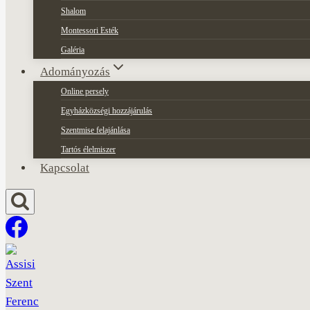
Shalom
Montessori Esték
Galéria
Adományozás
Online persely
Egyházközségi hozzájárulás
Szentmise felajánlása
Tartós élelmiszer
Kapcsolat