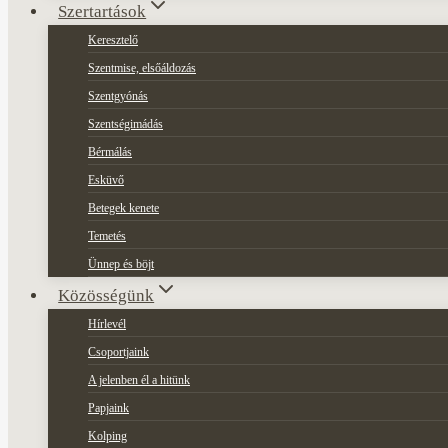
Szertartások
Keresztelő
Szentmise, elsőáldozás
Szentgyónás
Szentségimádás
Bérmálás
Esküvő
Betegek kenete
Temetés
Ünnep és böjt
Közösségünk
Hírlevél
Csoportjaink
A jelenben él a hitünk
Papjaink
Kolping