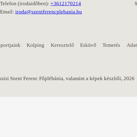
Telefon (irodaidőben):
+3612170214
Email:
iroda@szentferencplebania.hu
portjaink
Kolping
Keresztelő
Esküvő
Temetés
Adat
sisi Szent Ferenc Főplébánia, valamint a képek készítői, 2026