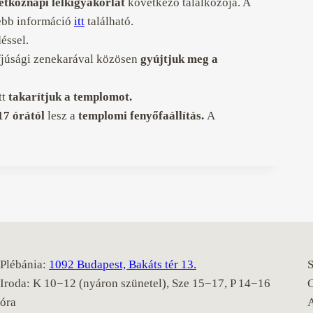
étköznapi lelkigyakorlat
következő találkozója. A
vebb információ
itt
található.
éssel.
ifjúsági zenekarával közösen
gyújtjuk meg a
tt
takarítjuk a templomot.
7 órától
lesz a
templomi fenyőfaállítás.
A
Plébánia:
1092 Budapest, Bakáts tér 13.
S
Iroda: K 10−12 (nyáron szünetel), Sze 15−17, P 14−16
óra