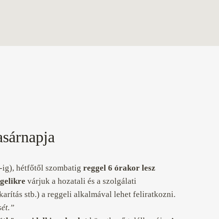
asárnapja
ig), hétfőtől szombatig
reggel 6 órakor
lesz
gelikre
várjuk a hozatali és a szolgálati
arítás stb.) a reggeli alkalmával lehet feliratkozni.
ét.”