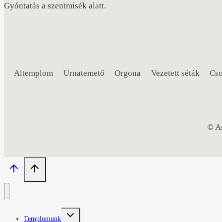
Gyóntatás a szentmisék alatt.
Altemplom
Urnatemető
Orgona
Vezetett séták
Cso
© As
Toggle
Templomunk
child