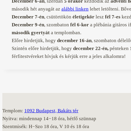
December 6-án
, szerdán
5 órakor
kezdődik az
adventi h
második hét anyagát az
alábbi linken
lehet letölteni. Bő
December 7-én
, csütörtökön
életigekör
lesz
fél 7-es
kezd
December 9-én
, szombaton
fél 6-kor
a plébánia gitáros 
második gyertyát
a templomban.
Előre hirdetjük, hogy
december 16-án
, szombaton délelő
Szintén előre hirdetjük, hogy
december 22-én,
pénteken
1
férfitestvéreket hívjuk és kérjük erre a jeles alkalomra!
Templom:
1092 Budapest, Bakáts tér
Nyitva: mindennap 14−18 óra, hétfő szünnap
Szentmisék: H−Szo 18 óra, V 10 és 18 óra