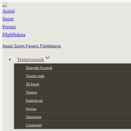
Skip
to
content
Assisi Szent Ferenc Főplébánia
Templomunk
Miatyánk Fesztivál
Vezetett séták
3D képek
Történet
Kiadványok
Orgona
Altemplom
Urnatemető