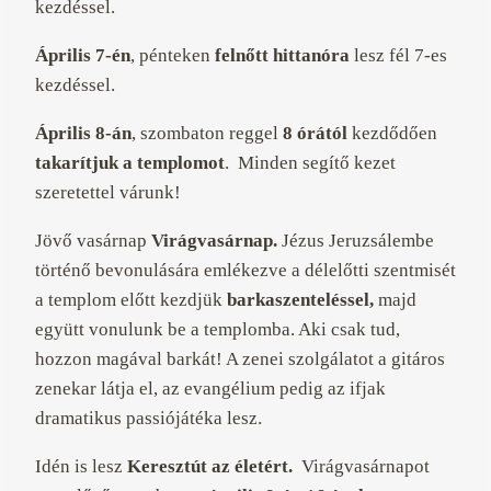
kezdéssel.
Április 7-én
, pénteken
felnőtt hittanóra
lesz fél 7-es
kezdéssel.
Április 8-án
, szombaton reggel
8 órától
kezdődően
takarítjuk a templomot
. Minden segítő kezet
szeretettel várunk!
Jövő vasárnap
Virágvasárnap.
Jézus Jeruzsálembe
történő bevonulására emlékezve a délelőtti szentmisét
a templom előtt kezdjük
barkaszenteléssel,
majd
együtt vonulunk be a templomba. Aki csak tud,
hozzon magával barkát! A zenei szolgálatot a gitáros
zenekar látja el, az evangélium pedig az ifjak
dramatikus passiójátéka lesz.
Idén is lesz
Keresztút az életért.
Virágvasárnapot