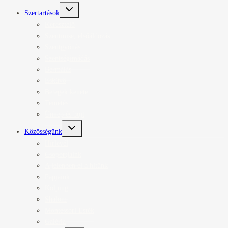
Toggle
Szertartások
child
menu
Keresztelő
Szentmise, elsőáldozás
Szentgyónás
Szentségimádás
Bérmálás
Esküvő
Betegek kenete
Temetés
Ünnep és böjt
Toggle
Közösségünk
child
menu
Hírlevél
Csoportjaink
A jelenben él a hitünk
Papjaink
Kolping
Shalom
Montessori Esték
Galéria