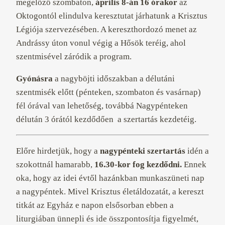
megelőző szombaton,
április 8-án 16 órakor
az
Oktogontól elindulva keresztutat járhatunk a Krisztus
Légiója szervezésében. A kereszthordozó menet az
Andrássy úton vonul végig a Hősök teréig, ahol
szentmisével záródik a program.
Gyónásra
a nagyböjti időszakban a délutáni
szentmisék előtt (pénteken, szombaton és vasárnap)
fél órával van lehetőség, továbbá Nagypénteken
délután 3 órától kezdődően a szertartás kezdetéig.
Előre hirdetjük, hogy a
nagypénteki szertartás
idén a
szokottnál hamarabb,
16.30-kor fog kezdődni.
Ennek
oka, hogy az idei évtől hazánkban munkaszüneti nap
a nagypéntek. Mivel Krisztus életáldozatát, a kereszt
titkát az Egyház e napon elsősorban ebben a
liturgiában ünnepli és ide összpontosítja figyelmét,