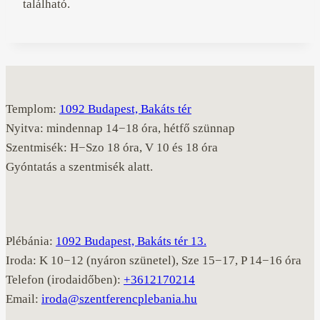
található.
Templom:
1092 Budapest, Bakáts tér
Nyitva: mindennap 14−18 óra, hétfő szünnap
Szentmisék: H−Szo 18 óra, V 10 és 18 óra
Gyóntatás a szentmisék alatt.
Plébánia:
1092 Budapest, Bakáts tér 13.
Iroda: K 10−12 (nyáron szünetel), Sze 15−17, P 14−16 óra
Telefon (irodaidőben):
+3612170214
Email:
iroda@szentferencplebania.hu