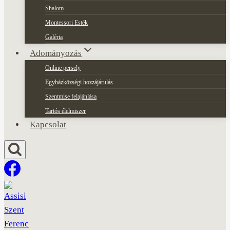
Shalom
Montessori Esték
Galéria
Adományozás
Online persely
Egyházközségi hozzájárulás
Szentmise felajánlása
Tartós élelmiszer
Kapcsolat