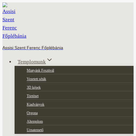
Skip
to
content
Assisi Szent Ferenc Főplébánia
Templomunk
Miatyánk Fesztivál
Vezetett séták
3D képek
Történet
Kiadványok
Orgona
Altemplom
Urnatemető