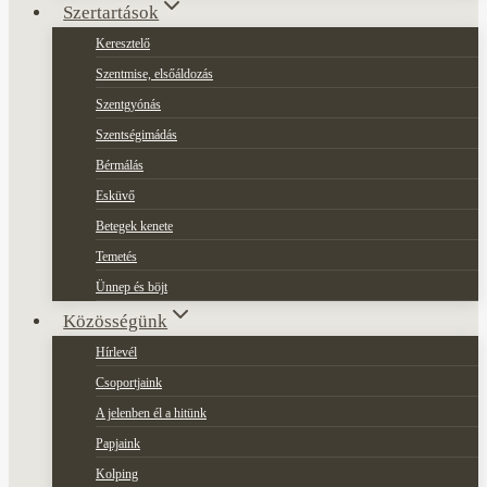
Szertartások
Keresztelő
Szentmise, elsőáldozás
Szentgyónás
Szentségimádás
Bérmálás
Esküvő
Betegek kenete
Temetés
Ünnep és böjt
Közösségünk
Hírlevél
Csoportjaink
A jelenben él a hitünk
Papjaink
Kolping