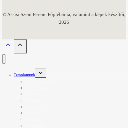
© Assisi Szent Ferenc Főplébánia, valamint a képek készítői,
2026
Toggle
Templomunk
child
menu
Miatyánk Fesztivál
Vezetett séták
3D képek
Történet
Kiadványok
Orgona
Altemplom
Urnatemető