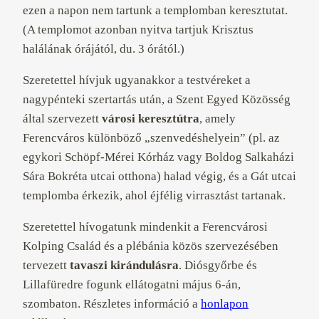
ezen a napon nem tartunk a templomban keresztutat.
(A templomot azonban nyitva tartjuk Krisztus
halálának órájától, du. 3 órától.)
Szeretettel hívjuk ugyanakkor a testvéreket a
nagypénteki szertartás után, a Szent Egyed Közösség
által szervezett
városi keresztútra
, amely
Ferencváros különböző „szenvedéshelyein” (pl. az
egykori Schöpf-Mérei Kórház vagy Boldog Salkaházi
Sára Bokréta utcai otthona) halad végig, és a Gát utcai
templomba érkezik, ahol éjfélig virrasztást tartanak.
Szeretettel hívogatunk mindenkit a Ferencvárosi
Kolping Család és a plébánia közös szervezésében
tervezett
tavaszi kirándulásra
. Diósgyőrbe és
Lillafüredre fogunk ellátogatni május 6-án,
szombaton. Részletes információ a
honlapon