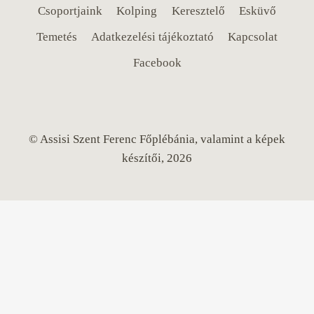
Csoportjaink
Kolping
Keresztelő
Esküvő
Temetés
Adatkezelési tájékoztató
Kapcsolat
Facebook
© Assisi Szent Ferenc Főplébánia, valamint a képek
készítői, 2026
Toggle
Templomunk
child
Miatyánk Fesztivál
menu
Vezetett séták
3D képek
Történet