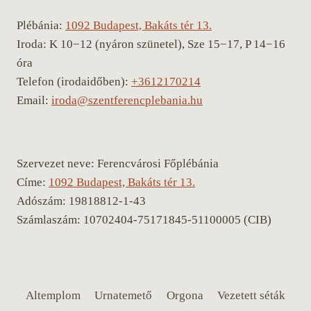
Plébánia:
1092 Budapest, Bakáts tér 13.
Iroda: K 10−12 (nyáron szünetel), Sze 15−17, P 14−16
óra
Telefon (irodaidőben):
+3612170214
Email:
iroda@szentferencplebania.hu
Szervezet neve: Ferencvárosi Főplébánia
Címe:
1092 Budapest, Bakáts tér 13.
Adószám: 19818812-1-43
Számlaszám: 10702404-75171845-51100005 (CIB)
Altemplom
Urnatemető
Orgona
Vezetett séták