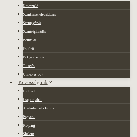
Keresztelő
Szentmise, elsőáldozás
Szentgyónás
Szentségimádás
Bérmálás
Esküvő
Betegek kenete
Temetés
Ünnep és böjt
Közösségünk
Hírlevél
Csoportjaink
A jelenben él a hitünk
Papjaink
Kolping
Shalom