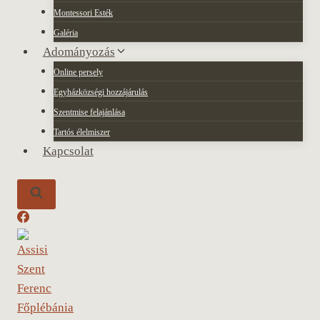
Montessori Esték
Galéria
Adományozás
Online persely
Egyházközségi hozzájárulás
Szentmise felajánlása
Tartós élelmiszer
Kapcsolat