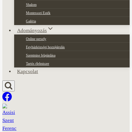
Shalom
Montessori Esték
Galéria
Adományozás
Online persely
Egyházközségi hozzájárulás
Szentmise felajánlása
Tartós élelmiszer
Kapcsolat