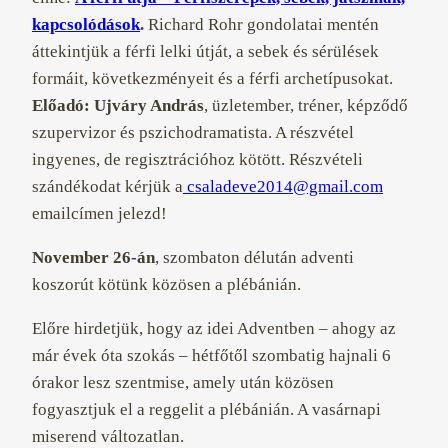
kapcsolódások
.
Richard Rohr gondolatai mentén
áttekintjük a férfi lelki útját, a sebek és sérülések
formáit, következményeit és a férfi archetípusokat.
Előadó: Ujváry András
, üzletember, tréner, képződő
szupervizor és pszichodramatista. A részvétel
ingyenes, de regisztrációhoz kötött. Részvételi
szándékodat kérjük a
csaladeve2014@gmail.com
emailcímen jelezd!
November 26-án
, szombaton délután adventi
koszorút kötünk közösen a plébánián.
Előre hirdetjük, hogy az idei Adventben – ahogy az
már évek óta szokás – hétfőtől szombatig hajnali 6
órakor lesz szentmise, amely után közösen
fogyasztjuk el a reggelit a plébánián. A vasárnapi
miserend változatlan.