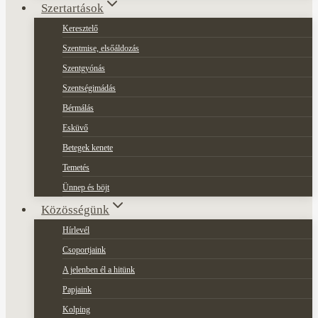
Szertartások
Keresztelő
Szentmise, elsőáldozás
Szentgyónás
Szentségimádás
Bérmálás
Esküvő
Betegek kenete
Temetés
Ünnep és böjt
Közösségünk
Hírlevél
Csoportjaink
A jelenben él a hitünk
Papjaink
Kolping