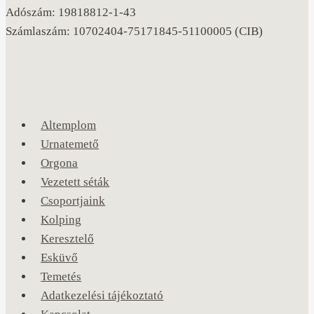
Adószám: 19818812-1-43
Számlaszám: 10702404-75171845-51100005 (CIB)
Altemplom
Urnatemető
Orgona
Vezetett séták
Csoportjaink
Kolping
Keresztelő
Esküvő
Temetés
Adatkezelési tájékoztató