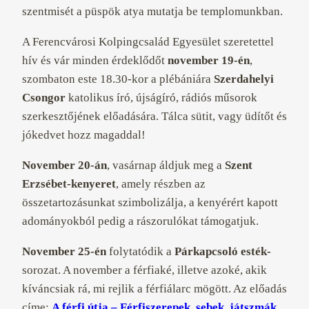
szentmisét a püspök atya mutatja be templomunkban.
A Ferencvárosi Kolpingcsalád Egyesület szeretettel
hív és vár minden érdeklődőt
november 19-én
,
szombaton este 18.30-kor a plébániára
Szerdahelyi
Csongor
katolikus író, újságíró, rádiós műsorok
szerkesztőjének előadására. Tálca sütit, vagy üdítőt és
jókedvet hozz magaddal!
November 20-án
, vasárnap áldjuk meg a
Szent
Erzsébet-kenyeret
, amely részben az
összetartozásunkat szimbolizálja, a kenyérért kapott
adományokból pedig a rászorulókat támogatjuk.
November 25-én
folytatódik a
Párkapcsoló esték-
sorozat. A november a férfiaké, illetve azoké, akik
kíváncsiak rá, mi rejlik a férfiálarc mögött. Az előadás
címe:
A férfi útja – Férfiszerepek, sebek, játszmák,