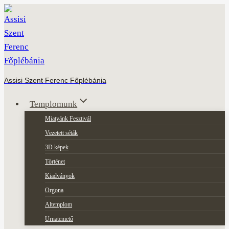
Skip
to
content
Assisi Szent Ferenc Főplébánia
Templomunk
Miatyánk Fesztivál
Vezetett séták
3D képek
Történet
Kiadványok
Orgona
Altemplom
Urnatemető