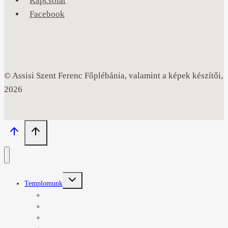
Kapcsolat
Facebook
© Assisi Szent Ferenc Főplébánia, valamint a képek készítői,
2026
Toggle
Templomunk
child
menu
Miatyánk Fesztivál
Vezetett séták
3D képek