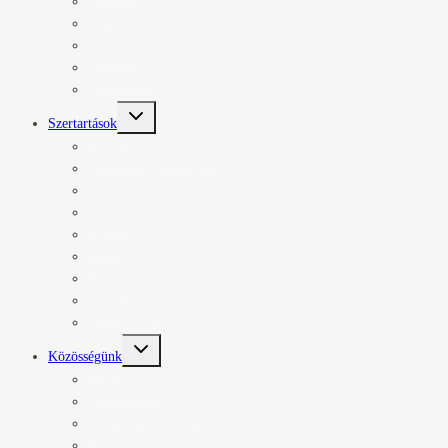
Történet
Kiadványok
Orgona
Altemplom
Urnatemető
Toggle
Szertartások
child
menu
Keresztelő
Szentmise, elsőáldozás
Szentgyónás
Szentségimádás
Bérmálás
Esküvő
Betegek kenete
Temetés
Ünnep és böjt
Toggle
Közösségünk
child
menu
Hírlevél
Csoportjaink
A jelenben él a hitünk
Papjaink